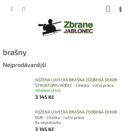
Přejít
NÁKUP
na
obsah
KOŠÍK
brašny
Nejprodávanější
KOŽENÁ LOVECKÁ BRAŠNA ZDOBENÁ DEKOR
STRUKTURA/HOŘEC - Cihelka - ruční práce
Skladem
(1 ks)
3 145 Kč
KOŽENÁ LOVECKÁ BRAŠNA ZDOBENÁ DEKOR
DUB - Cihelka - ruční práce
Na objednávku
3 145 Kč