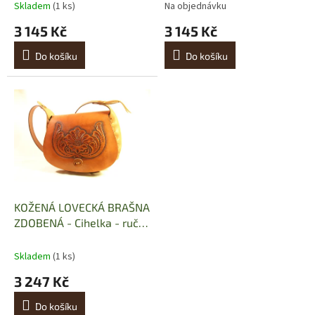
t
Cihelka - ruční práce
Skladem
(1 ks)
Na objednávku
ů
3 145 Kč
3 145 Kč
Do košíku
Do košíku
KOŽENÁ LOVECKÁ BRAŠNA
ZDOBENÁ - Cihelka - ruční
práce
Skladem
(1 ks)
3 247 Kč
Do košíku