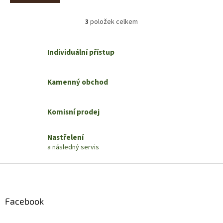
3
položek celkem
O
v
l
Individuální přístup
á
d
a
Kamenný obchod
c
í
p
r
Komisní prodej
v
k
Nastřelení
y
a následný servis
v
ý
Z
p
i
á
s
p
u
a
Facebook
t