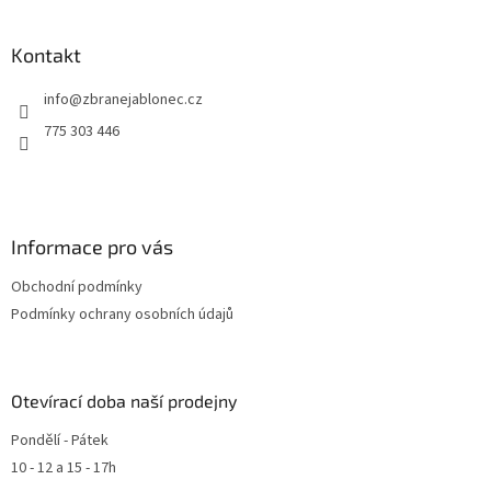
í
Kontakt
info
@
zbranejablonec.cz
775 303 446
Informace pro vás
Obchodní podmínky
Podmínky ochrany osobních údajů
Otevírací doba naší prodejny
Pondělí - Pátek
10 - 12 a 15 - 17h