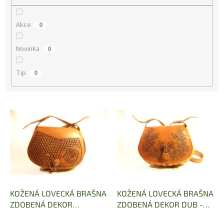
Akce
0
Novinka
0
Tip
0
V
ý
p
i
s
p
r
o
d
KOŽENÁ LOVECKÁ BRAŠNA
KOŽENÁ LOVECKÁ BRAŠNA
u
ZDOBENÁ DEKOR
ZDOBENÁ DEKOR DUB -
k
STRUKTURA/HOŘEC -
Cihelka - ruční práce