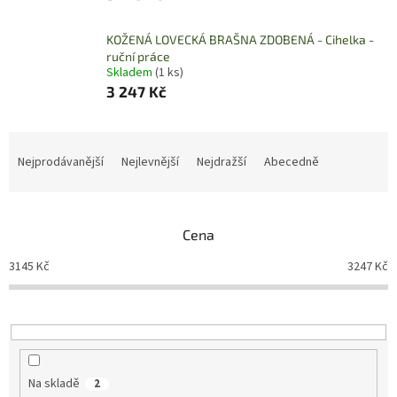
KOŽENÁ LOVECKÁ BRAŠNA ZDOBENÁ - Cihelka -
ruční práce
Skladem
(1 ks)
3 247 Kč
Ř
a
Nejprodávanější
Nejlevnější
Nejdražší
Abecedně
z
e
n
Cena
í
p
3145
Kč
3247
Kč
r
o
d
u
k
t
Na skladě
2
ů