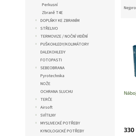
Ř
n
Perkusní
a
e
Nejpro
Zbraně T4E
z
l
e
DOPLŇKY KE ZBRANÍM
V
n
STŘELIVO
ý
í
TERMOVIZE / NOČNÍ VIDĚNÍ
p
p
PUŠKOHLEDY/KOLIMÁTORY
i
r
DALEKOHLEDY
s
o
p
FOTOPASTI
d
r
u
SEBEOBRANA
o
k
Pyrotechnika
d
t
NOŽE
u
ů
OCHRANA SLUCHU
Nábo
k
TERČE
t
ů
Airsoft
SVÍTILNY
MYSLIVECKÉ POTŘEBY
330
KYNOLOGICKÉ POTŘEBY