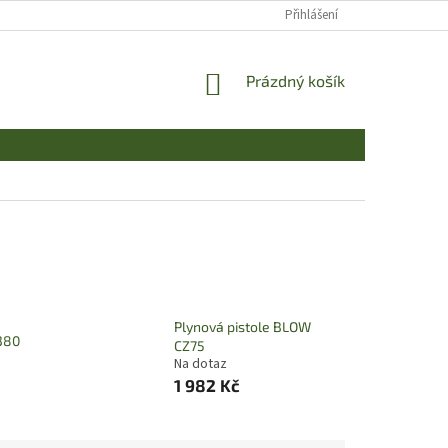
Přihlášení
NÁKUPNÍ
Prázdný košík
KOŠÍK
Plynová pistole BLOW
380
CZ75
Na dotaz
1 982 Kč