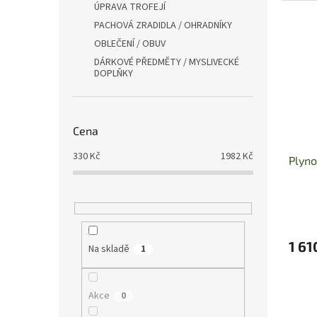
ÚPRAVA TROFEJÍ
PACHOVÁ ZRADIDLA / OHRADNÍKY
OBLEČENÍ / OBUV
DÁRKOVÉ PŘEDMĚTY / MYSLIVECKÉ
DOPLŇKY
Cena
330
Kč
1982
Kč
Plyno
1 61
Na skladě
1
Akce
0