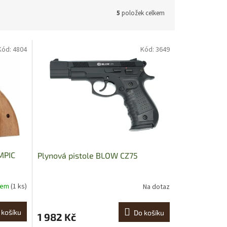
5
položek celkem
Kód:
4804
Kód:
3649
MPIC
Plynová pistole BLOW CZ75
dem
(1 ks)
Na dotaz
 košíku
Do košíku
1 982 Kč