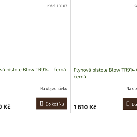
Kód:
13187
K
vá pistole Blow TR914 - černá
Plynová pistole Blow TR914 
černá
Na objednávku
Na ob
Do košíku
Do
0 Kč
1 610 Kč
O
v
l