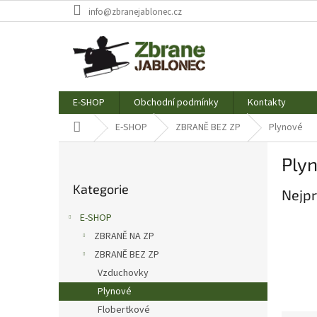
Přejít
info@zbranejablonec.cz
na
obsah
E-SHOP
Obchodní podmínky
Kontakty
Domů
E-SHOP
ZBRANĚ BEZ ZP
Plynové
P
Ply
o
Přeskočit
s
Kategorie
kategorie
Nejpr
t
r
E-SHOP
a
ZBRANĚ NA ZP
n
ZBRANĚ BEZ ZP
n
í
Vzduchovky
p
Plynové
a
Flobertkové