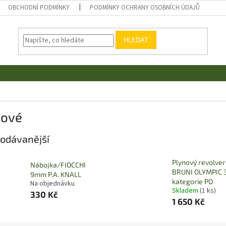
OBCHODNÍ PODMÍNKY
PODMÍNKY OCHRANY OSOBNÍCH ÚDAJŮ
HLEDAT
nové
odávanější
Plynový revolver
Nábojka/FIOCCHI
BRUNI OLYMPIC 
9mm P.A. KNALL
kategorie PO
Na objednávku
Skladem
(1 ks)
330 Kč
1 650 Kč