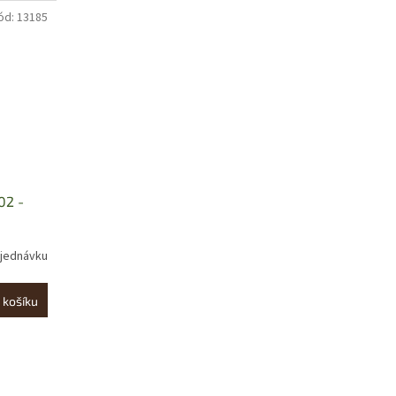
ód:
13185
02 -
jednávku
 košíku