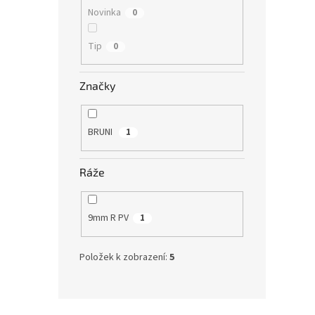
Novinka
0
Tip
0
Značky
BRUNI
1
Ráže
9mm R PV
1
Položek k zobrazení:
5