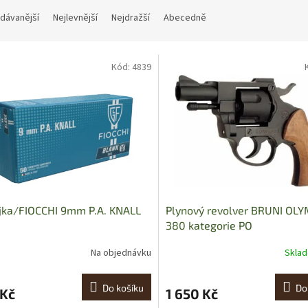
dávanější
Nejlevnější
Nejdražší
Abecedně
Kód:
4839
jka/FIOCCHI 9mm P.A. KNALL
Plynový revolver BRUNI OLY
380 kategorie PO
Na objednávku
Skla
Do košíku
Do
 Kč
1 650 Kč