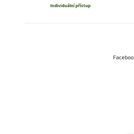
Individuální přístup
Z
á
p
a
t
Faceboo
í