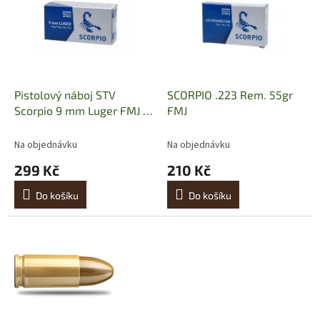
p
i
s
p
r
o
d
Pistolový náboj STV
SCORPIO .223 Rem. 55gr
u
Scorpio 9 mm Luger FMJ 8
FMJ
k
g
t
Na objednávku
Na objednávku
ů
299 Kč
210 Kč
Do košíku
Do košíku