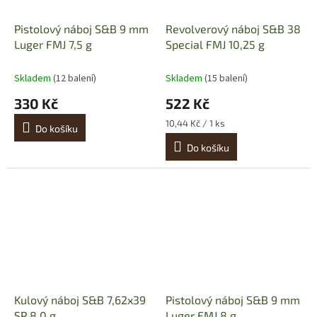
Pistolový náboj S&B 9 mm
Revolverový náboj S&B 38
Luger FMJ 7,5 g
Special FMJ 10,25 g
Skladem
(12 balení)
Skladem
(15 balení)
330 Kč
522 Kč
Měrná
10,44 Kč / 1 ks
Do košíku
cena:
Do košíku
Kulový náboj S&B 7,62x39
Pistolový náboj S&B 9 mm
SP 8,0 g
Luger FMJ 8 g