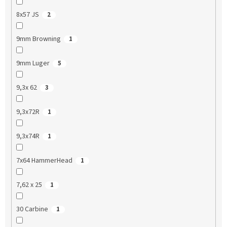
8x57 JS
2
9mm Browning
1
9mm Luger
5
9,3x 62
3
9,3x72R
1
9,3x74R
1
7x64 HammerHead
1
7,62 x 25
1
30 Carbine
1