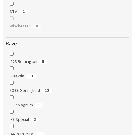
STV
2
Winchester
0
Ráže
.223 Remington
5
.308 Win
13
30-06 Springfield
12
.357 Magnum
1
.38 Special
2
.44 Rem. Mag.
1