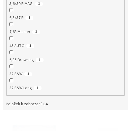
5,6x50 R MAG.
1
6,5x57 R
1
7,63 Mauser
1
45 AUTO
1
6,35 Browning
1
32 S&W
1
32 S&W Long
1
Položek k zobrazení:
84
V
ý