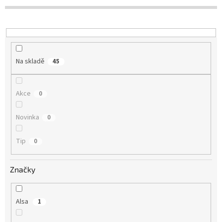
r
o
d
u
k
t
Na skladě
45
ů
Akce
0
Novinka
0
Tip
0
Značky
Alsa
1