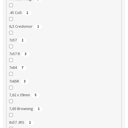
.45 Colt
2
6,5 Credomor
1
7x57
2
7x57 R
3
7x64
7
7x65R
3
7,62 x 39mm
5
7,65 Browning
1
8x57 JRS
2