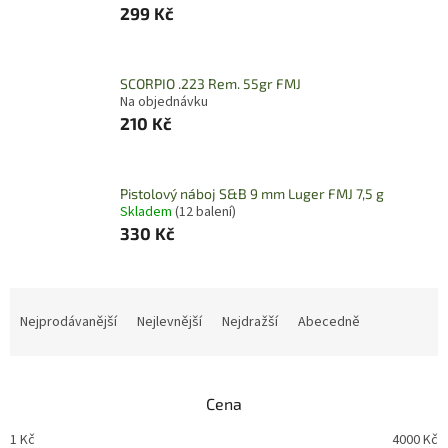
299 Kč
SCORPIO .223 Rem. 55gr FMJ
Na objednávku
210 Kč
Pistolový náboj S&B 9 mm Luger FMJ 7,5 g
Skladem
(12 balení)
330 Kč
Ř
a
Nejprodávanější
Nejlevnější
Nejdražší
Abecedně
z
e
n
Cena
í
p
1
Kč
4000
Kč