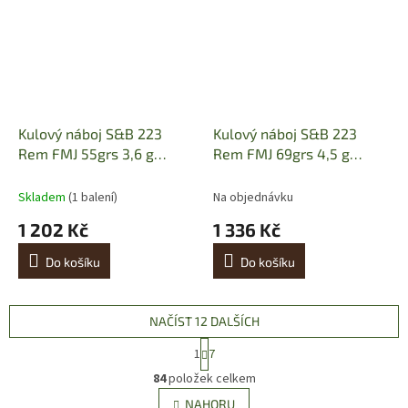
Kulový náboj S&B 223
Kulový náboj S&B 223
Rem FMJ 55grs 3,6 g
Rem FMJ 69grs 4,5 g
(100ks)
(100ks)
Skladem
(1 balení)
Na objednávku
1 202 Kč
1 336 Kč
Do košíku
Do košíku
NAČÍST 12 DALŠÍCH
S
1
7
t
O
r
84
položek celkem
v
á
l
NAHORU
n