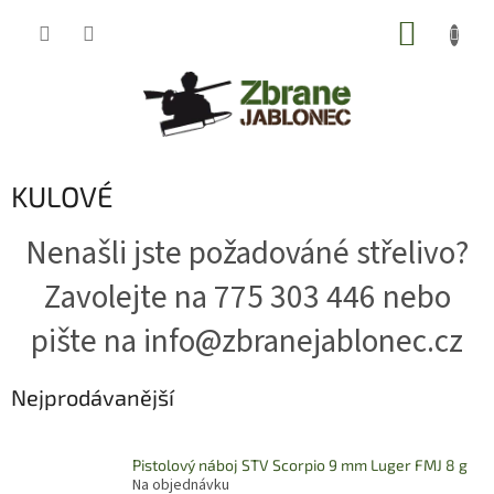
Přejít
NÁKUP
na
obsah
KOŠÍK
KULOVÉ
Nenašli jste požadováné střelivo?
Zavolejte na 775 303 446 nebo
pište na info@zbranejablonec.cz
Nejprodávanější
Pistolový náboj STV Scorpio 9 mm Luger FMJ 8 g
Na objednávku