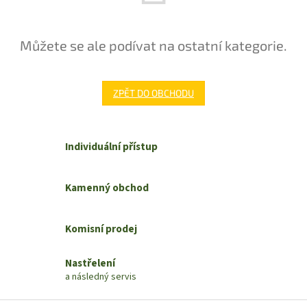
Můžete se ale podívat na ostatní kategorie.
ZPĚT DO OBCHODU
Individuální přístup
Kamenný obchod
Komisní prodej
Nastřelení
a následný servis
Z