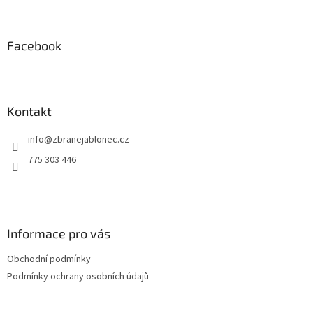
á
p
a
Facebook
t
í
Kontakt
info
@
zbranejablonec.cz
775 303 446
Informace pro vás
Obchodní podmínky
Podmínky ochrany osobních údajů