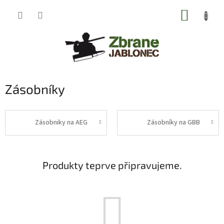
Přejít
NÁKUP
na
obsah
KOŠÍK
Zásobníky
Zásobniky na AEG
Zásobníky na GBB
Produkty teprve připravujeme.