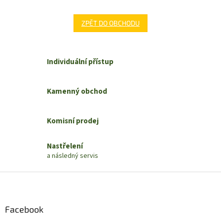
ZPĚT DO OBCHODU
Individuální přístup
Kamenný obchod
Komisní prodej
Nastřelení
a následný servis
Z
á
p
a
Facebook
t