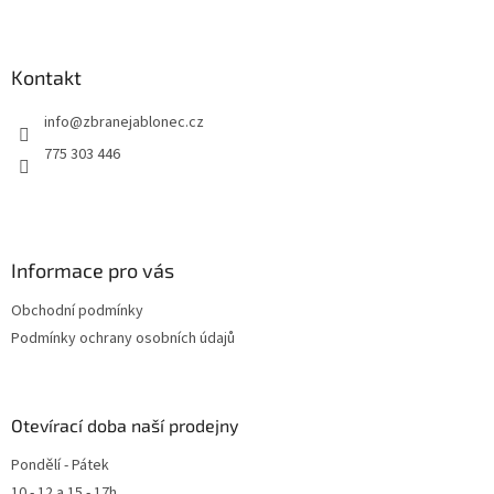
í
Kontakt
info
@
zbranejablonec.cz
775 303 446
Informace pro vás
Obchodní podmínky
Podmínky ochrany osobních údajů
Otevírací doba naší prodejny
Pondělí - Pátek
10 - 12 a 15 - 17h