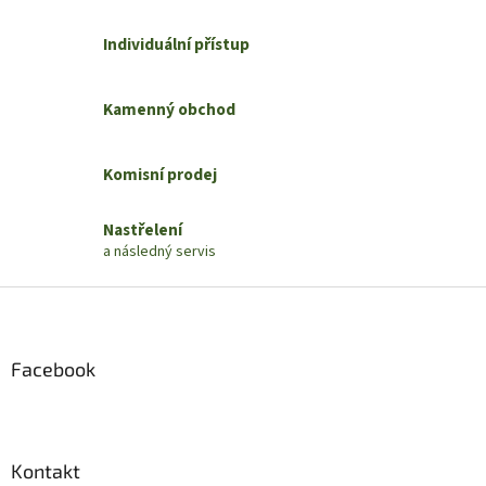
d
o
v
a
Individuální přístup
á
c
n
í
í
p
Kamenný obchod
r
v
k
Komisní prodej
y
v
ý
Nastřelení
p
a následný servis
i
s
Z
u
á
p
a
Facebook
t
í
Kontakt