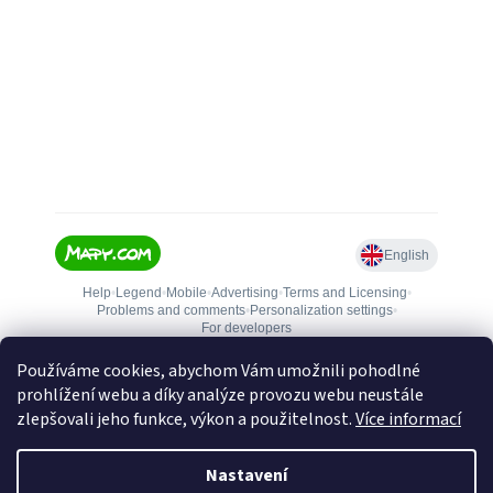
Používáme cookies, abychom Vám umožnili pohodlné
prohlížení webu a díky analýze provozu webu neustále
zlepšovali jeho funkce, výkon a použitelnost.
Více informací
Nastavení
Vytvořil Shoptet