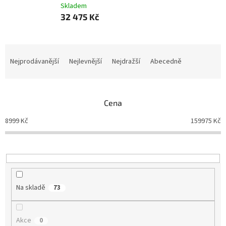
Skladem
32 475 Kč
Ř
a
Nejprodávanější
Nejlevnější
Nejdražší
Abecedně
z
e
n
Cena
í
p
8999
Kč
159975
Kč
r
o
d
u
k
t
Na skladě
73
ů
Akce
0