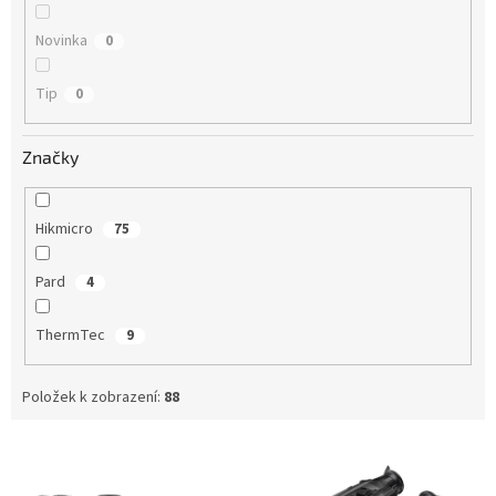
Novinka
0
Tip
0
Značky
Hikmicro
75
Pard
4
ThermTec
9
Položek k zobrazení:
88
V
ý