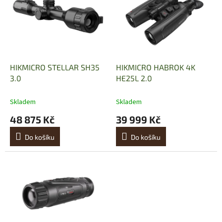
p
i
s
p
r
o
d
HIKMICRO STELLAR SH35
HIKMICRO HABROK 4K
u
3.0
HE25L 2.0
k
t
Skladem
Skladem
ů
48 875 Kč
39 999 Kč
Do košíku
Do košíku