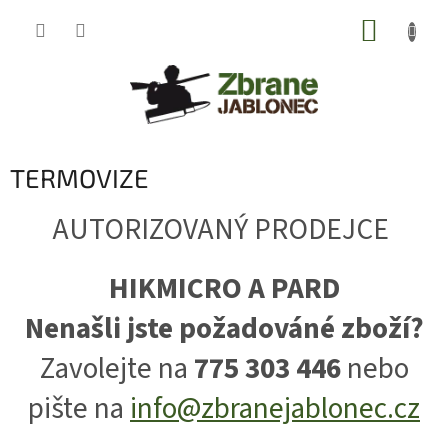
Přejít
NÁKUP
na
obsah
KOŠÍK
TERMOVIZE
AUTORIZOVANÝ PRODEJCE
HIKMICRO A PARD
Nenašli jste požadováné zboží?
Zavolejte na
775 303 446
nebo
pište na
info@zbranejablonec.cz