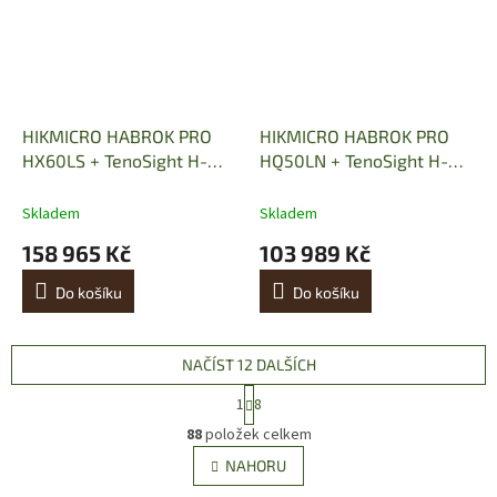
HIKMICRO HABROK PRO
HIKMICRO HABROK PRO
HX60LS + TenoSight H-
HQ50LN + TenoSight H-
940 LASER MAX
940 LASER MAX
Skladem
Skladem
158 965 Kč
103 989 Kč
Do košíku
Do košíku
NAČÍST 12 DALŠÍCH
S
1
8
t
O
r
88
položek celkem
v
á
l
NAHORU
n
á
k