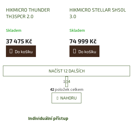
HIKMICRO THUNDER
HIKMICRO STELLAR SH50L
TH35PCR 2.0
3.0
Skladem
Skladem
37 475 Kč
74 999 Kč
Do košíku
Do košíku
NAČÍST 12 DALŠÍCH
S
1
4
t
O
r
42
položek celkem
v
á
l
NAHORU
n
á
k
d
o
v
a
Individuální přístup
á
c
n
í
í
p