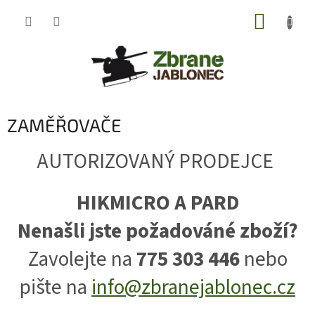
Přejít
NÁKUP
na
obsah
KOŠÍK
ZAMĚŘOVAČE
AUTORIZOVANÝ PRODEJCE
HIKMICRO A PARD
Nenašli jste požadováné zboží?
Zavolejte na
775 303 446
nebo
pište na
info@zbranejablonec.cz