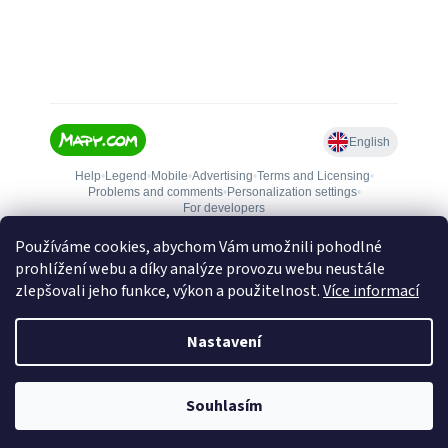
Používáme cookies, abychom Vám umožnili pohodlné
prohlížení webu a díky analýze provozu webu neustále
zlepšovali jeho funkce, výkon a použitelnost.
Více informací
Nastavení
Vytvořil Shoptet
Souhlasím
Copyright 2026
Zbranejablone.cz
. Všechna práva vyhrazena.