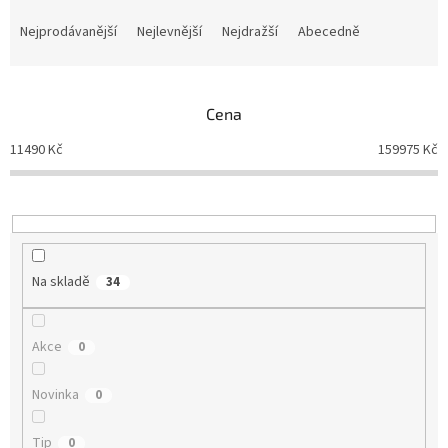
Ř
a
Nejprodávanější
Nejlevnější
Nejdražší
Abecedně
z
e
n
Cena
í
p
11490
Kč
159975
Kč
r
o
d
u
k
t
Na skladě
34
ů
Akce
0
Novinka
0
Tip
0