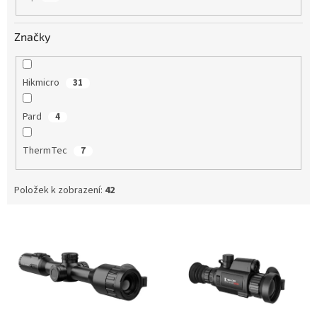
Značky
Hikmicro
31
Pard
4
ThermTec
7
Položek k zobrazení:
42
V
ý
p
i
s
p