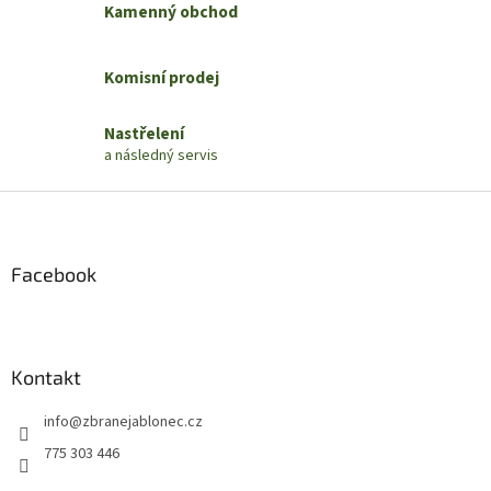
Kamenný obchod
r
v
k
Komisní prodej
y
v
ý
Nastřelení
p
a následný servis
i
s
Z
u
á
p
a
Facebook
t
í
Kontakt
info
@
zbranejablonec.cz
775 303 446