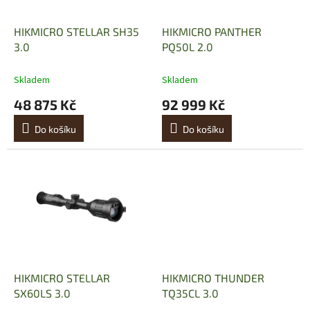
r
o
d
HIKMICRO STELLAR SH35
HIKMICRO PANTHER
u
3.0
PQ50L 2.0
k
t
Skladem
Skladem
ů
48 875 Kč
92 999 Kč
Do košíku
Do košíku
HIKMICRO STELLAR
HIKMICRO THUNDER
SX60LS 3.0
TQ35CL 3.0