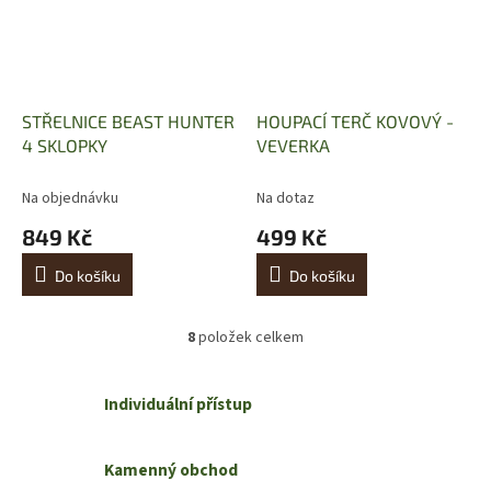
STŘELNICE BEAST HUNTER
HOUPACÍ TERČ KOVOVÝ -
4 SKLOPKY
VEVERKA
Na objednávku
Na dotaz
849 Kč
499 Kč
Do košíku
Do košíku
8
položek celkem
O
v
l
Individuální přístup
á
d
a
Kamenný obchod
c