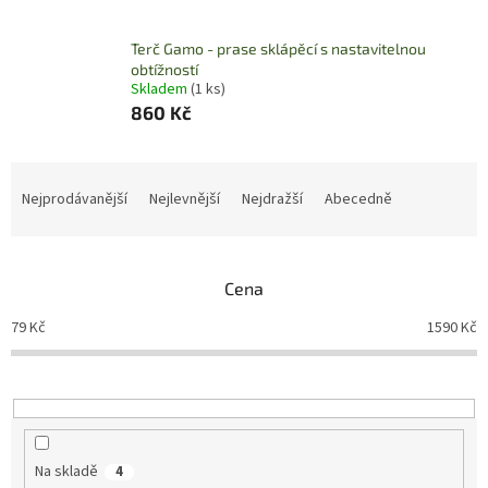
Terč Gamo - prase sklápěcí s nastavitelnou
obtížností
Skladem
(1 ks)
860 Kč
Ř
a
Nejprodávanější
Nejlevnější
Nejdražší
Abecedně
z
e
n
Cena
í
p
79
Kč
1590
Kč
r
o
d
u
k
t
Na skladě
4
ů