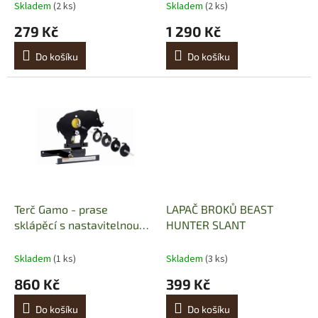
t
Skladem
(2 ks)
Skladem
(2 ks)
ů
279 Kč
1 290 Kč
Do košíku
Do košíku
Terč Gamo - prase
LAPAČ BROKŮ BEAST
sklápěcí s nastavitelnou
HUNTER SLANT
obtížností
Skladem
(1 ks)
Skladem
(3 ks)
860 Kč
399 Kč
Do košíku
Do košíku