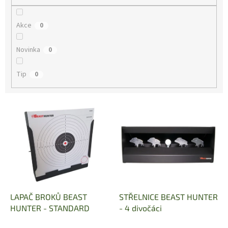
Akce
0
Novinka
0
Tip
0
V
ý
p
i
s
p
r
o
d
LAPAČ BROKŮ BEAST
STŘELNICE BEAST HUNTER
u
HUNTER - STANDARD
- 4 divočáci
k