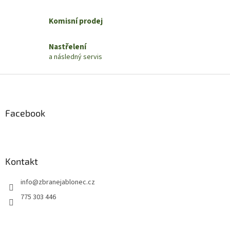
í
p
r
Komisní prodej
v
k
Nastřelení
y
a následný servis
v
ý
Z
p
i
á
s
p
u
a
Facebook
t
í
Kontakt
info
@
zbranejablonec.cz
775 303 446