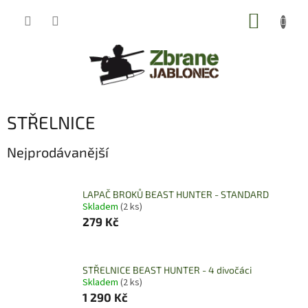
Přejít
NÁKUP
na
obsah
KOŠÍK
STŘELNICE
Nejprodávanější
LAPAČ BROKŮ BEAST HUNTER - STANDARD
Skladem
(2 ks)
279 Kč
STŘELNICE BEAST HUNTER - 4 divočáci
Skladem
(2 ks)
1 290 Kč