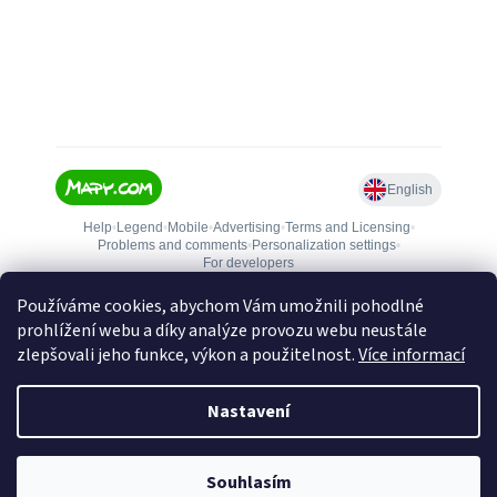
Používáme cookies, abychom Vám umožnili pohodlné
prohlížení webu a díky analýze provozu webu neustále
zlepšovali jeho funkce, výkon a použitelnost.
Více informací
Nastavení
Vytvořil Shoptet
Souhlasím
Copyright 2026
Zbranejablone.cz
. Všechna práva vyhrazena.