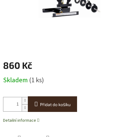
860 Kč
Měrná
Skladem
(1 ks)
cena:
Přidat do košíku
Detailní informace