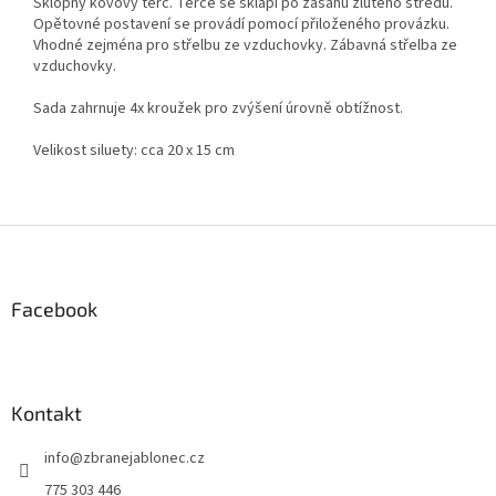
Sklopný kovový terč. Terče se sklápí po zásahu žlutého středu.
Opětovné postavení se provádí pomocí přiloženého provázku.
Vhodné zejména pro střelbu ze vzduchovky. Zábavná střelba ze
vzduchovky.
Sada zahrnuje 4x kroužek pro zvýšení úrovně obtížnost.
Velikost siluety: cca 20 x 15 cm
Z
á
p
a
Facebook
t
í
Kontakt
info
@
zbranejablonec.cz
775 303 446