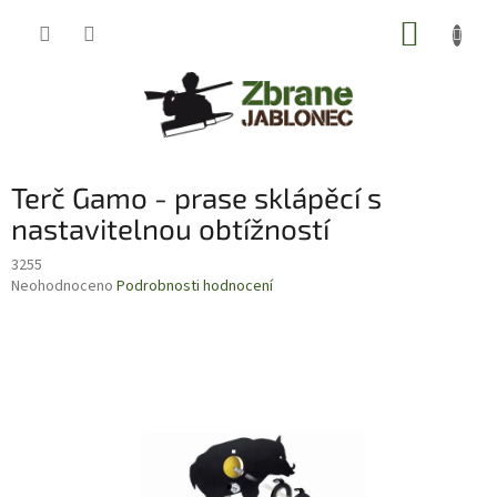
Přejít
NÁKUP
na
obsah
KOŠÍK
Terč Gamo - prase sklápěcí s
nastavitelnou obtížností
3255
Průměrné
Neohodnoceno
Podrobnosti hodnocení
hodnocení
produktu
je
0,0
z
5
hvězdiček.