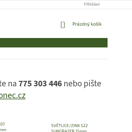
Přihlášení
NÁKUPNÍ
Prázdný košík
KOŠÍK
te na
775 303 446
nebo pište
onec.cz
507
SVĚTLICE/ZINK 522
5mm
SUNGRAZER 15mm