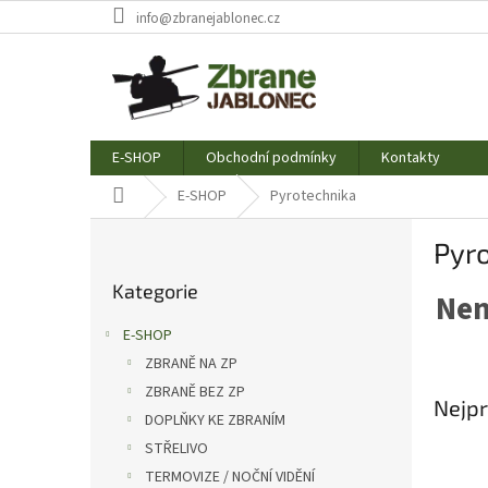
Přejít
info@zbranejablonec.cz
na
obsah
E-SHOP
Obchodní podmínky
Kontakty
Domů
E-SHOP
Pyrotechnika
P
Pyr
o
Přeskočit
s
Kategorie
kategorie
Nen
t
r
E-SHOP
a
ZBRANĚ NA ZP
n
ZBRANĚ BEZ ZP
n
Nejpr
í
DOPLŇKY KE ZBRANÍM
p
STŘELIVO
a
TERMOVIZE / NOČNÍ VIDĚNÍ