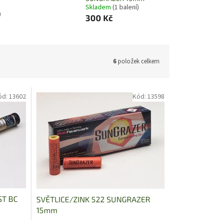
Skladem
(1 balení)
)
300 Kč
6
položek celkem
ód:
13602
Kód:
13598
ST BC
SVĚTLICE/ZINK 522 SUNGRAZER
15mm