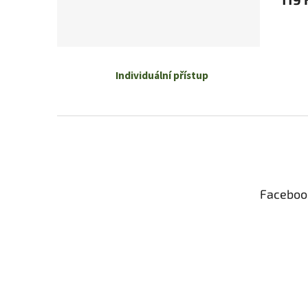
Individuální přístup
Z
á
p
a
t
Faceboo
í