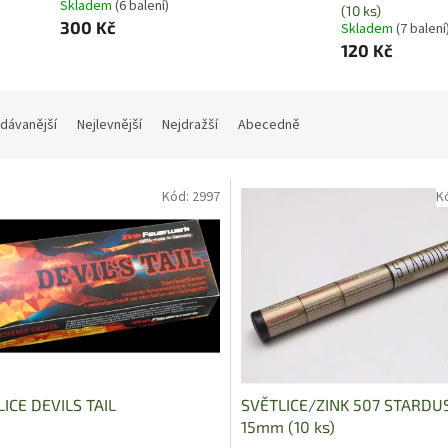
Skladem
(6 balení)
(10 ks)
300 Kč
Skladem
(7 balení
120 Kč
dávanější
Nejlevnější
Nejdražší
Abecedně
Kód:
2997
K
ICE DEVILS TAIL
SVĚTLICE/ZINK 507 STARDU
15mm (10 ks)