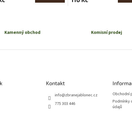
O
v
l
á
Kamenný obchod
Komisní prodej
d
a
c
í
p
r
v
k
y
k
Kontakt
Informa
v
ý
Obchodní 
info
@
zbranejablonec.cz
p
Podmínky 
i
775 303 446
údajů
s
u