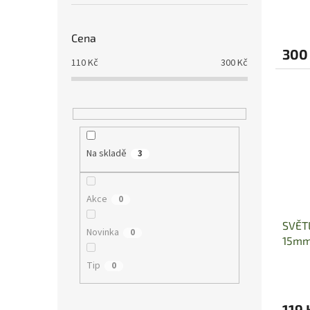
ů
Cena
300
110
Kč
300
Kč
Na skladě
3
Akce
0
SVĚT
Novinka
0
15mm 
Tip
0
119 