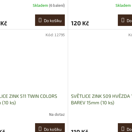
Skladem
(6 balení)
Skladem
Do košíku
Do
 Kč
120 Kč
Kód:
12795
K
LICE ZINK 511 TWIN COLORS
SVĚTLICE ZINK 509 HVĚZDA 
(10 ks)
BAREV 15mm (10 ks)
Na dotaz
Do košíku
Do
Kč
110 Kč