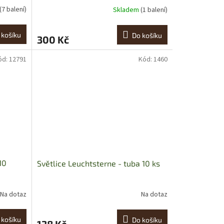
(7 balení)
Skladem
(1 balení)
 košíku
Do košíku
300 Kč
ód:
12791
Kód:
1460
10
Světlice Leuchtsterne - tuba 10 ks
Na dotaz
Na dotaz
 košíku
Do košíku
138 Kč