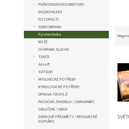
n
PUŠKOHLEDY/KOLIMÁTORY
e
DALEKOHLEDY
l
FOTOPASTI
SEBEOBRANA
Ř
Pyrotechnika
a
Nejpro
z
NOŽE
e
OCHRANA SLUCHU
V
n
TERČE
ý
í
Airsoft
p
p
SVÍTILNY
i
r
s
o
MYSLIVECKÉ POTŘEBY
p
d
KYNOLOGICKÉ POTŘEBY
r
u
ÚPRAVA TROFEJÍ
o
k
PACHOVÁ ZRADIDLA / OHRADNÍKY
d
t
OBLEČENÍ / OBUV
u
ů
SVĚTL
DÁRKOVÉ PŘEDMĚTY / MYSLIVECKÉ
k
DOPLŇKY
t