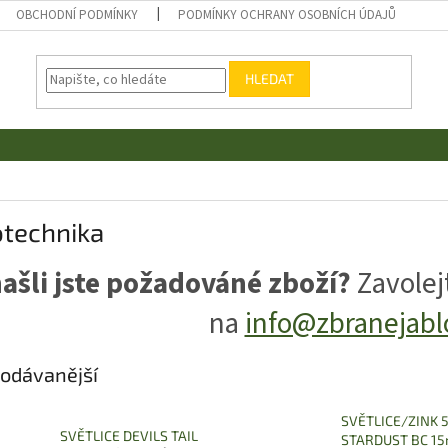
OBCHODNÍ PODMÍNKY
PODMÍNKY OCHRANY OSOBNÍCH ÚDAJŮ
HLEDAT
otechnika
ašli jste požadováné zboží?
Zavolej
na
info@zbranejabl
odávanější
SVĚTLICE/ZINK 
SVĚTLICE DEVILS TAIL
STARDUST BC 1