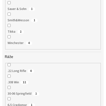
Sauer & Sohn
1
Smith&Wesson
1
Tikka
2
Winchester
4
Ráže
.22 Long Rifle
4
.308 Win
12
30-06 Springfield
1
6,5 Credomor
1