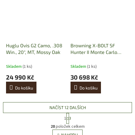
Huglu Ovis G2 Camo, .308
Browning X-BOLT SF
Win., 20", MT, Mossy Oak
Hunter II Monte Carlo
Threaded, 308 Win.
Skladem
(1 ks)
Skladem
(1 ks)
24 990 Kč
30 698 Kč
Do košíku
Do košíku
NAČÍST 12 DALŠÍCH
S
1
3
t
O
r
28
položek celkem
v
á
NAHORU