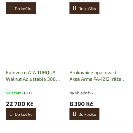
Do košíku
Do košíku
Kulovnice ATA TURQUA
Brokovnice opakovací
Walnut Adjustable 308W
Aksa Arms PA-1212, ráže
56cm M15x1
12GA, turecký ořech
Skladem
(1 ks)
Na objednávku
22 700 Kč
8 390 Kč
Do košíku
Do košíku