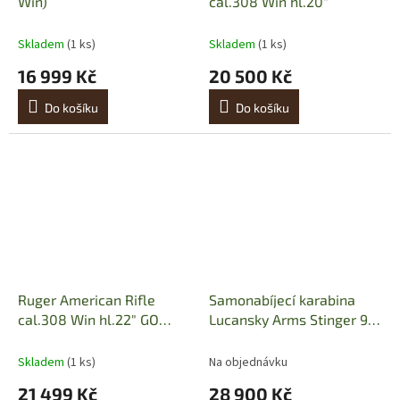
Win)
cal.308 Win hl.20"
Skladem
(1 ks)
Skladem
(1 ks)
16 999 Kč
20 500 Kč
Do košíku
Do košíku
Ruger American Rifle
Samonabíjecí karabina
cal.308 Win hl.22″ GO
Lucansky Arms Stinger 9,
Wild Brush/cerakote
9 mm Luger
Skladem
(1 ks)
Na objednávku
21 499 Kč
28 900 Kč