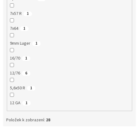
7x57 R
1
7x64
1
9mm Luger
1
16/70
1
12/76
6
5,6x50 R
1
12 GA
1
Položek k zobrazení:
28
V