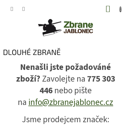
Přejít
NÁKUP
na
obsah
KOŠÍK
DLOUHÉ ZBRANĚ
Nenašli jste požadováné
zboží?
Zavolejte na
775 303
446
nebo pište
na
info@zbranejablonec.cz
Jsme prodejcem značek: