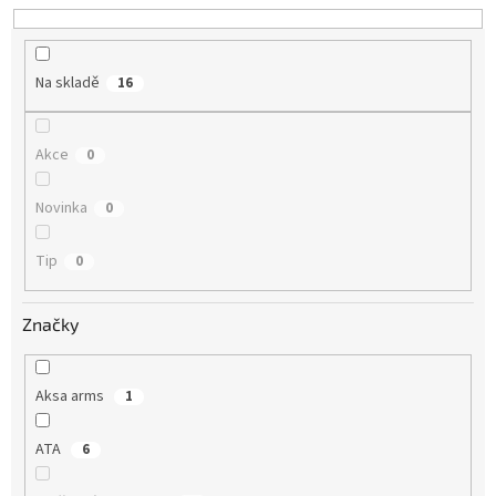
u
k
t
Na skladě
16
ů
Akce
0
Novinka
0
Tip
0
Značky
Aksa arms
1
ATA
6