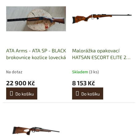
ý
p
i
s
p
r
o
d
ATA Arms - ATA SP - BLACK
Malorážka opakovací
u
brokovnice kozlice lovecká
HATSAN ESCORT ELITE 22
k
LR
t
Na dotaz
Skladem
(3 ks)
ů
22 900 Kč
8 153 Kč
Do košíku
Do košíku