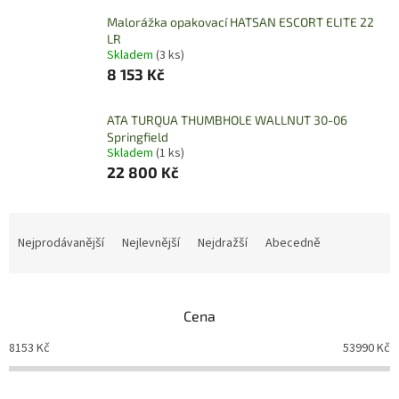
Malorážka opakovací HATSAN ESCORT ELITE 22
LR
Skladem
(3 ks)
8 153 Kč
ATA TURQUA THUMBHOLE WALLNUT 30-06
Springfield
Skladem
(1 ks)
22 800 Kč
Ř
a
Nejprodávanější
Nejlevnější
Nejdražší
Abecedně
z
e
n
Cena
í
p
8153
Kč
53990
Kč
r
o
d