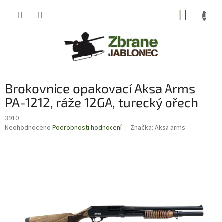
Přejít
NÁKUP
na
obsah
KOŠÍK
Brokovnice opakovací Aksa Arms
PA-1212, ráže 12GA, turecký ořech
3910
Průměrné
Neohodnoceno
Podrobnosti hodnocení
Značka:
Aksa arms
hodnocení
produktu
je
0,0
z
5
hvězdiček.