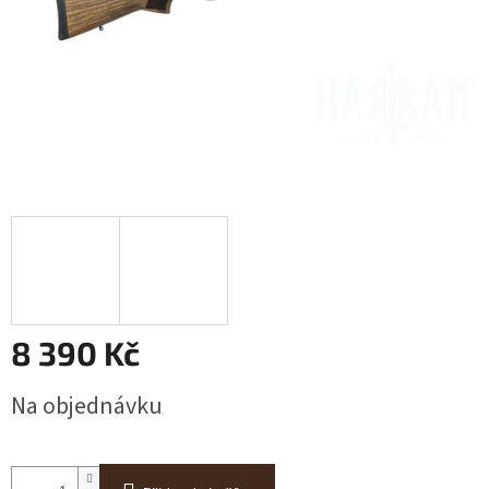
8 390 Kč
Měrná
Na objednávku
cena: