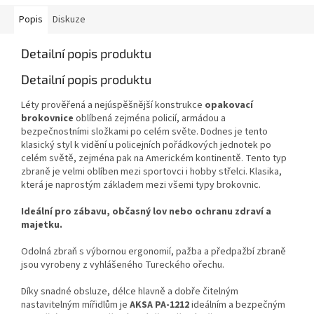
Popis
Diskuze
Detailní popis produktu
Detailní popis produktu
Léty prověřená a nejúspěšnější konstrukce
opakovací
brokovnice
oblíbená zejména policií, armádou a
bezpečnostními složkami po celém světe. Dodnes je tento
klasický styl k vidění u policejních pořádkových jednotek po
celém světě, zejména pak na Americkém kontinentě. Tento typ
zbraně je velmi oblíben mezi sportovci i hobby střelci. Klasika,
která je naprostým základem mezi všemi typy brokovnic.
Ideální pro zábavu, občasný lov nebo ochranu zdraví a
majetku.
Odolná zbraň s výbornou ergonomií, pažba a předpažbí zbraně
jsou vyrobeny z vyhlášeného Tureckého ořechu.
Díky snadné obsluze, délce hlavně a dobře čitelným
nastavitelným mířidlům je
AKSA PA-1212
ideálním a bezpečným