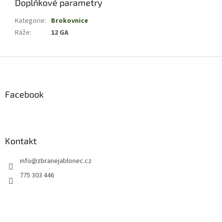
Doplňkové parametry
Kategorie
:
Brokovnice
Ráže
:
12 GA
Z
á
p
a
Facebook
t
í
Kontakt
info
@
zbranejablonec.cz
775 303 446