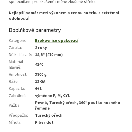
společníkem pro zkušené i méně zkušené střelce.
Nejlepší poměr mezi výkonem a cenou na trhu s extrémní
odolností!
Doplňkové parametry
Kategorie
:
Brokovnice opakovací
Záruka
:
2 roky
Délka hlavně
:
18,5“ (470 mm)
Materiál
4140
hlavně
:
Hmotnost
:
3800 g
Ráže
:
12 GA
Kapacita
:
6+1
Zahrdlení
:
výměnné F, M, CYL
Pevná, Turecký ořech, 360° poutko nosného
Pažba
:
řemene
Předpažbí
:
Turecký ořech
Mířidla
:
Fiber dot