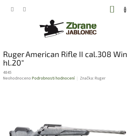
Přejít
NÁKUP
na
obsah
KOŠÍK
Ruger American Rifle II cal.308 Win
hl.20"
4845
Průměrné
Neohodnoceno
Podrobnosti hodnocení
Značka:
Ruger
hodnocení
produktu
je
0,0
z
5
hvězdiček.