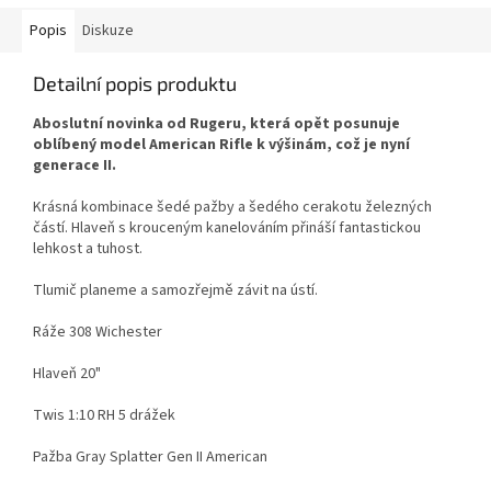
Popis
Diskuze
Detailní popis produktu
Aboslutní novinka od Rugeru, která opět posunuje
oblíbený model American Rifle k výšinám, což je nyní
generace II.
Krásná kombinace šedé pažby a šedého cerakotu železných
částí. Hlaveň s krouceným kanelováním přináší fantastickou
lehkost a tuhost.
Tlumič planeme a samozřejmě závit na ústí.
Ráže 308 Wichester
Hlaveň 20"
Twis 1:10 RH 5 drážek
Pažba Gray Splatter Gen II American