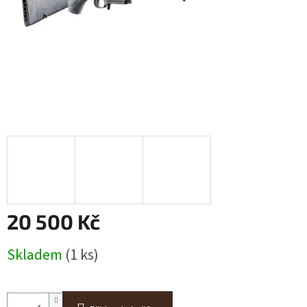
20 500 Kč
Měrná
Skladem
(1 ks)
cena: