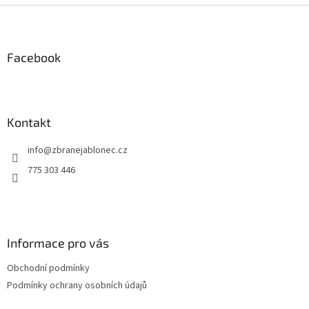
Z
á
p
a
Facebook
t
í
Kontakt
info
@
zbranejablonec.cz
775 303 446
Informace pro vás
Obchodní podmínky
Podmínky ochrany osobních údajů