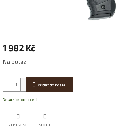
1 982 Kč
Měrná
Na dotaz
cena:
Přidat do košíku
Detailní informace
ZEPTAT SE
SDÍLET