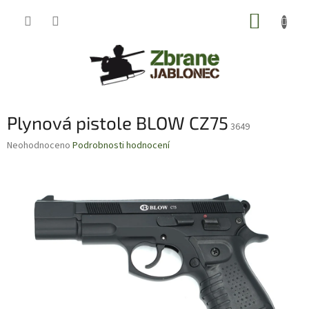
Přejít
NÁKUP
na
obsah
KOŠÍK
Plynová pistole BLOW CZ75
3649
Průměrné
Neohodnoceno
Podrobnosti hodnocení
hodnocení
produktu
je
0,0
z
5
hvězdiček.