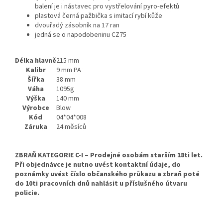
balení je i nástavec pro vystřelování pyro-efektů
plastová černá pažbička s imitací rybí kůže
dvouřadý zásobník na 17 ran
jedná se o napodobeninu CZ75
Délka hlavně
215 mm
Kalibr
9 mm PA
Šířka
38 mm
Váha
1095g
Výška
140 mm
Výrobce
Blow
Kód
04*04*008
Záruka
24 měsíců
ZBRAŇ KATEGORIE C-I – Prodejné osobám starším 18ti let.
Při objednávce je nutno uvést kontaktní údaje, do
poznámky uvést číslo občanského průkazu a zbraň poté
do 10ti pracovních dnů nahlásit u příslušného útvaru
policie.