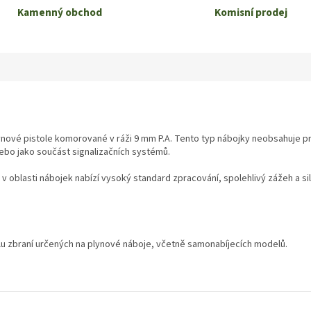
Kamenný obchod
Komisní prodej
lynové pistole komorované v ráži 9 mm P.A. Tento typ nábojky neobsahuje proj
ebo jako součást signalizačních systémů.
i v oblasti nábojek nabízí vysoký standard zpracování, spolehlivý zážeh a si
lu zbraní určených na plynové náboje, včetně samonabíjecích modelů.