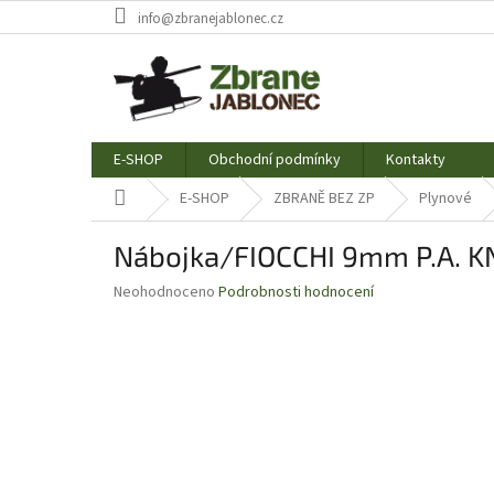
Přejít
info@zbranejablonec.cz
na
obsah
E-SHOP
Obchodní podmínky
Kontakty
Domů
E-SHOP
ZBRANĚ BEZ ZP
Plynové
Nábojka/FIOCCHI 9mm P.A. K
Průměrné
Neohodnoceno
Podrobnosti hodnocení
hodnocení
produktu
je
0,0
z
5
hvězdiček.