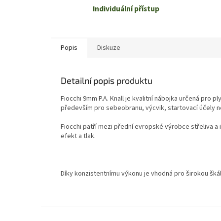
Individuální přístup
Popis
Diskuze
Detailní popis produktu
Fiocchi 9mm P.A. Knall je kvalitní nábojka určená pro p
především pro sebeobranu, výcvik, startovací účely n
Fiocchi patří mezi přední evropské výrobce střeliva a 
efekt a tlak.
Díky konzistentnímu výkonu je vhodná pro širokou šká
Z