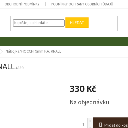
OBCHODNÍ PODMÍNKY
PODMÍNKY OCHRANY OSOBNÍCH ÚDAJŮ
HLEDAT
Nábojka/FIOCCHI 9mm P.A. KNALL
NALL
4839
330 Kč
Měrná
Na objednávku
cena:
Přidat do koš