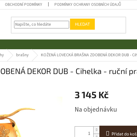
OBCHODNÍ PODMÍNKY
PODMÍNKY OCHRANY OSOBNÍCH ÚDAJŮ
HLEDAT
hy
brašny
KOŽENÁ LOVECKÁ BRAŠNA ZDOBENÁ DEKOR DUB - Cihel
ENÁ DEKOR DUB - Cihelka - ruční pr
3 145 Kč
Měrná
Na objednávku
cena:
Přidat do koš