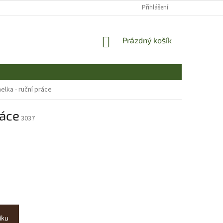
Přihlášení
NÁKUPNÍ
Prázdný košík
KOŠÍK
ka - ruční práce
áce
3037
íku