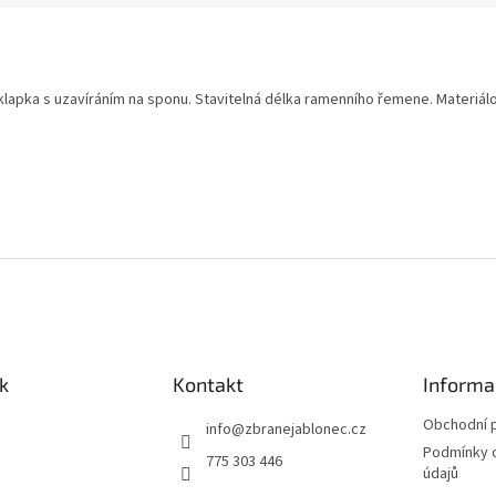
klapka s uzavíráním na sponu. Stavitelná délka ramenního řemene. Materiál
k
Kontakt
Informa
Obchodní 
info
@
zbranejablonec.cz
Podmínky 
775 303 446
údajů