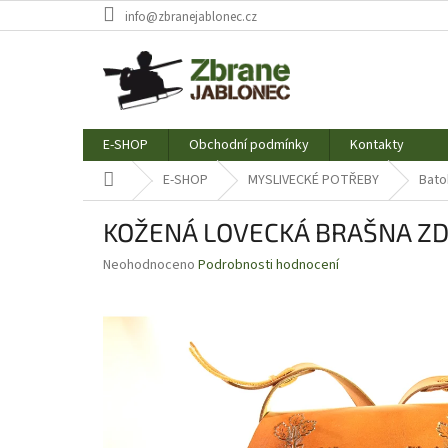
Přejít
info@zbranejablonec.cz
na
obsah
E-SHOP
Obchodní podmínky
Kontakty
Domů
E-SHOP
MYSLIVECKÉ POTŘEBY
Bato
KOŽENÁ LOVECKÁ BRAŠNA ZDOB
Průměrné
Neohodnoceno
Podrobnosti hodnocení
hodnocení
produktu
je
0,0
z
5
hvězdiček.