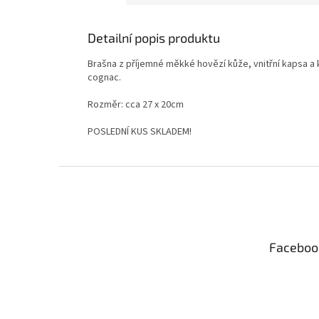
Detailní popis produktu
Brašna z příjemné měkké hovězí kůže, vnitřní kapsa a 
cognac.
Rozměr: cca 27 x 20cm
POSLEDNÍ KUS SKLADEM!
Z
á
p
a
t
Faceboo
í