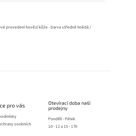
ové provedení hovězí kůže - barva středně hnědá /
Otevírací doba naší
ce pro vás
prodejny
podmínky
Pondělí - Pátek
ochrany osobních
10 - 12 a 15 - 17h