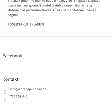
Brašna z příjemné měkké hovězí kůže, vnitřní kapsa a klapka s
uzavíráním na sponu. Stavitelná délka ramenního řemene.
Materiálové provedení hovězí kůže - barva středně hnědá /
cognac.
POSLEDNÍ KUS SKLADEM!
Z
á
p
a
Facebook
t
í
Kontakt
info
@
zbranejablonec.cz
775 303 446