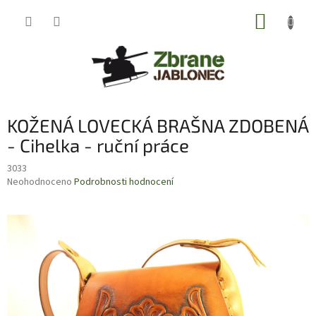
Přejít
NÁKUP
na
obsah
KOŠÍK
KOŽENÁ LOVECKÁ BRAŠNA ZDOBENÁ
- Cihelka - ruční práce
3033
Průměrné
Neohodnoceno
Podrobnosti hodnocení
hodnocení
produktu
je
0,0
z
5
hvězdiček.