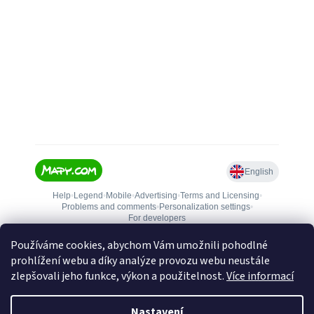
Používáme cookies, abychom Vám umožnili pohodlné
prohlížení webu a díky analýze provozu webu neustále
zlepšovali jeho funkce, výkon a použitelnost.
Více informací
Nastavení