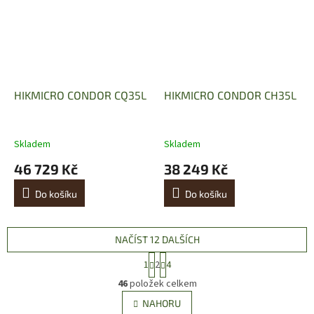
HIKMICRO CONDOR CQ35L
HIKMICRO CONDOR CH35L
Skladem
Skladem
46 729 Kč
38 249 Kč
Do košíku
Do košíku
NAČÍST 12 DALŠÍCH
S
1
2
4
t
O
r
46
položek celkem
v
á
l
NAHORU
n