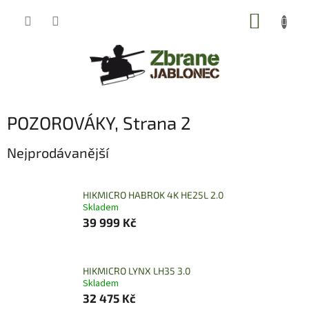
Přejít
NÁKUP
na
obsah
KOŠÍK
POZOROVÁKY
, Strana 2
Nejprodávanější
HIKMICRO HABROK 4K HE25L 2.0
Skladem
39 999 Kč
HIKMICRO LYNX LH35 3.0
Skladem
32 475 Kč