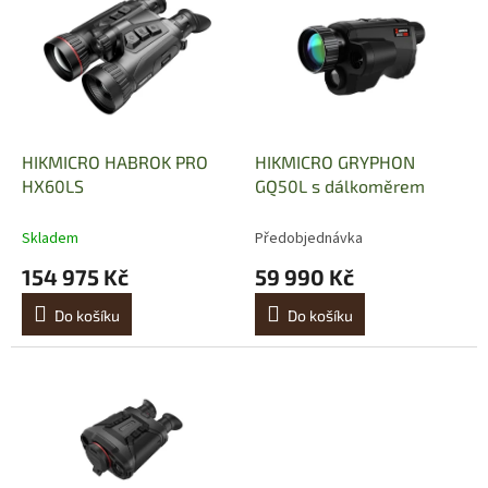
p
i
s
p
r
o
d
HIKMICRO HABROK PRO
HIKMICRO GRYPHON
u
HX60LS
GQ50L s dálkoměrem
k
t
Skladem
Předobjednávka
ů
154 975 Kč
59 990 Kč
Do košíku
Do košíku