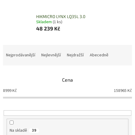
HIKMICRO LYNX LQ35L 3.0
Skladem
(1 ks)
48 239 Kč
Ř
a
Nejprodávanější
Nejlevnější
Nejdražší
Abecedně
z
e
n
Cena
í
p
8999
Kč
158965
Kč
r
o
d
u
k
t
Na skladě
39
ů