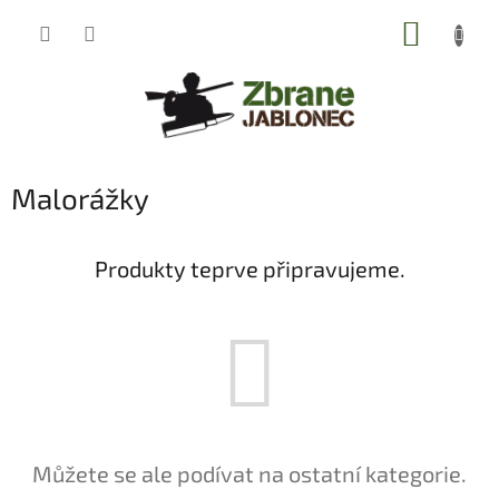
Přejít
NÁKUP
na
obsah
KOŠÍK
Malorážky
Produkty teprve připravujeme.
Můžete se ale podívat na ostatní kategorie.