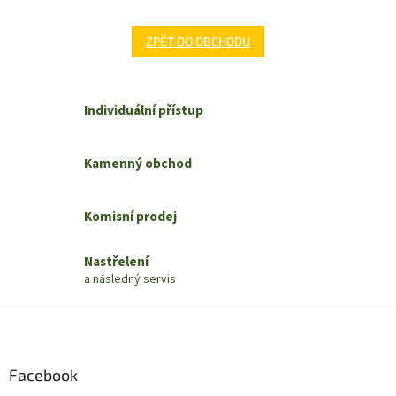
ZPĚT DO OBCHODU
Individuální přístup
Kamenný obchod
Komisní prodej
Nastřelení
a následný servis
Z
á
p
a
Facebook
t