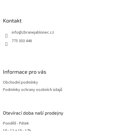
í
Kontakt
info
@
zbranejablonec.cz
775 303 446
Informace pro vás
Obchodní podmínky
Podmínky ochrany osobních údajů
Otevírací doba naší prodejny
Pondělí - Pátek
10 - 12 a 15 - 17h