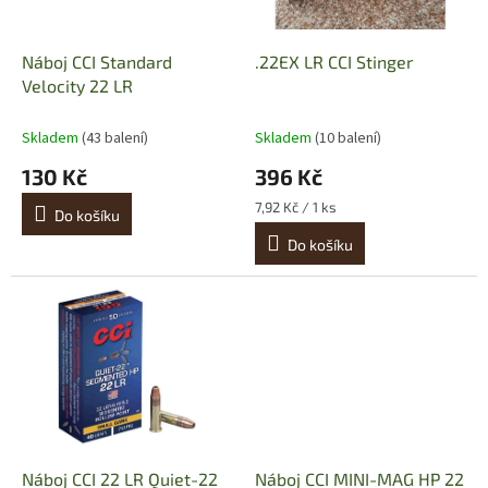
r
u
o
k
d
t
Náboj CCI Standard
.22EX LR CCI Stinger
u
ů
Velocity 22 LR
k
t
Skladem
(43 balení)
Skladem
(10 balení)
ů
130 Kč
396 Kč
Měrná
7,92 Kč / 1 ks
Do košíku
cena:
Do košíku
Náboj CCI 22 LR Quiet-22
Náboj CCI MINI-MAG HP 22