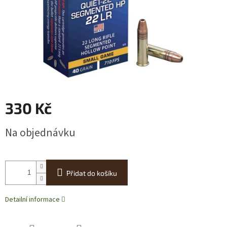
330 Kč
Měrná
Na objednávku
cena:
Přidat do košíku
Detailní informace