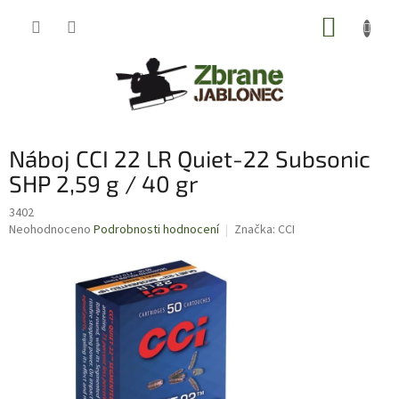
Přejít
NÁKUP
na
obsah
KOŠÍK
Náboj CCI 22 LR Quiet-22 Subsonic
SHP 2,59 g / 40 gr
3402
Průměrné
Neohodnoceno
Podrobnosti hodnocení
Značka:
CCI
hodnocení
produktu
je
0,0
z
5
hvězdiček.