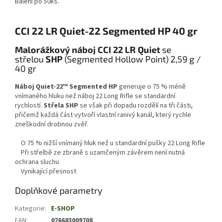
Balení po 50ks.
CCI 22 LR Quiet-22 Segmented HP 40 gr
Malorážkový náboj CCI 22 LR Quiet
se
střelou
SHP
(Segmented Hollow Point) 2,59 g /
40 gr
Náboj Quiet-22™ Segmented HP
generuje o 75 % méně
vnímaného hluku než náboj 22 Long Rifle se standardní
rychlostí.
Střela
SHP
se však při dopadu rozdělí na tři části,
přičemž každá část vytvoří vlastní ranivý kanál, který rychle
zneškodní drobnou zvěř.
O 75 % nižší vnímaný hluk než u standardní pušky 22 Long Rifle
Při střelbě ze zbraně s uzamčeným závěrem není nutná
ochrana sluchu
Vynikající přesnost
Doplňkové parametry
Kategorie
:
E-SHOP
EAN
:
076683009708