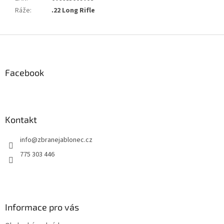
Ráže
:
.22 Long Rifle
Z
á
p
a
Facebook
t
í
Kontakt
info
@
zbranejablonec.cz
775 303 446
Informace pro vás