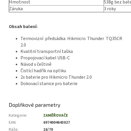
Hmotnost
538g bez bate
Záruka
3 roky
Obsah balení:
Termovizní předsádka Hikmicro Thunder TQ35CR
2.0
Kvalitní transportní taška
Propojovací kabel USB-C
Návod v češtině
Čistící hadřík na optiku
2x baterie pro Hikmicro Thunder 2.0
Dokovací stanice pro baterie
Doplňkové parametry
Kategorie
:
ZAMĚŘOVAČE
EAN
:
6974004643027
Ráže
:
16/70