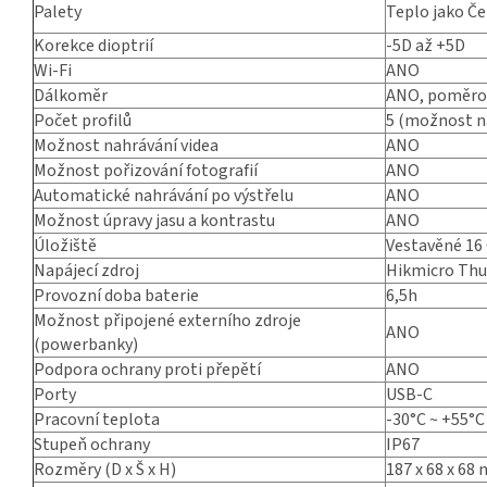
Palety
Teplo jako Če
Korekce dioptrií
-5D až +5D
Wi-Fi
ANO
Dálkoměr
ANO, poměro
Počet profilů
5 (možnost n
Možnost nahrávání videa
ANO
Možnost pořizování fotografií
ANO
Automatické nahrávání po výstřelu
ANO
Možnost úpravy jasu a kontrastu
ANO
Úložiště
Vestavěné 16
Napájecí zdroj
Hikmicro Thu
Provozní doba baterie
6,5h
Možnost připojené externího zdroje
ANO
(powerbanky)
Podpora ochrany proti přepětí
ANO
Porty
USB-C
Pracovní teplota
-30°C ~ +55°C
Stupeň ochrany
IP67
Rozměry (D x Š x H)
187 x 68 x 68