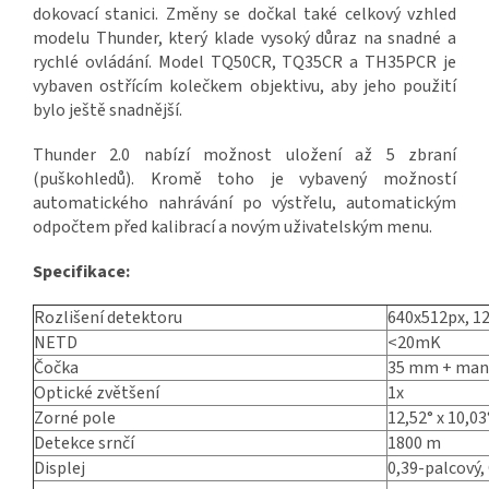
dokovací stanici. Změny se dočkal také celkový vzhled
modelu Thunder, který klade vysoký důraz na snadné a
rychlé ovládání. Model TQ50CR, TQ35CR a TH35PCR je
vybaven ostřícím kolečkem objektivu, aby jeho použití
bylo ještě snadnější.
Thunder 2.0 nabízí možnost uložení až 5 zbraní
(puškohledů). Kromě toho je vybavený možností
automatického nahrávání po výstřelu, automatickým
odpočtem před kalibrací a novým uživatelským menu.
Specifikace:
Rozlišení detektoru
640x512px, 1
NETD
<20mK
Čočka
35 mm + manu
Optické zvětšení
1x
Zorné pole
12,52° x 10,03
Detekce srnčí
1800 m
Displej
0,39-palcový,