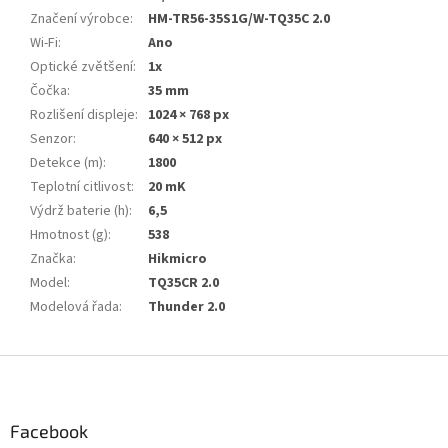
Značení výrobce
:
HM-TR56-35S1G/W-TQ35C 2.0
Wi-Fi
:
Ano
Optické zvětšení
:
1x
Čočka
:
35 mm
Rozlišení displeje
:
1024 × 768 px
Senzor
:
640 × 512 px
Detekce (m)
:
1800
Teplotní citlivost
:
20 mK
Výdrž baterie (h)
:
6,5
Hmotnost (g)
:
538
Značka
:
Hikmicro
Model
:
TQ35CR 2.0
Modelová řada
:
Thunder 2.0
Z
á
p
a
Facebook