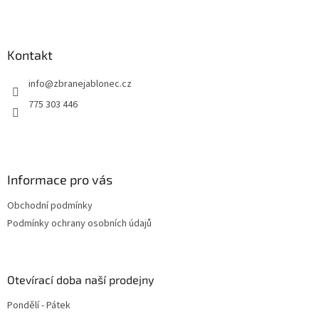
t
í
Kontakt
info
@
zbranejablonec.cz
775 303 446
Informace pro vás
Obchodní podmínky
Podmínky ochrany osobních údajů
Otevírací doba naší prodejny
Pondělí - Pátek