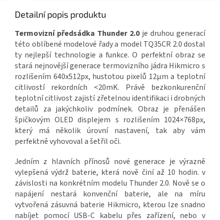
Detailní popis produktu
Termovizní předsádka Thunder 2.0
je druhou generací
této oblíbené modelové řady a model TQ35CR 2.0 dostal
ty nejlepší technologie a funkce. O perfektní obraz se
stará nejnovější generace termovizního jádra Hikmicro s
rozlišením 640x512px, hustotou pixelů 12
μm a teplotní
citlivostí rekordních <20mK. Právě bezkonkurenční
teplotní citlivost zajistí zřetelnou identifikaci i drobných
detailů za jakýchkoliv podmínek. Obraz je přenášen
špičkovým OLED displejem s rozlišením 1024×768px,
který má několik úrovní nastavení, tak aby vám
perfektně vyhovoval a šetřil oči.
Jedním z hlavních přínosů nové generace je výrazně
vylepšená výdrž baterie, která nově činí až 10 hodin. v
závislosti na konkrétním modelu Thunder 2.0. Nově se o
napájení nestará konvenční baterie, ale na míru
vytvořená zásuvná baterie Hikmicro, kterou lze snadno
nabíjet pomocí USB-C kabelu přes zařízení, nebo v