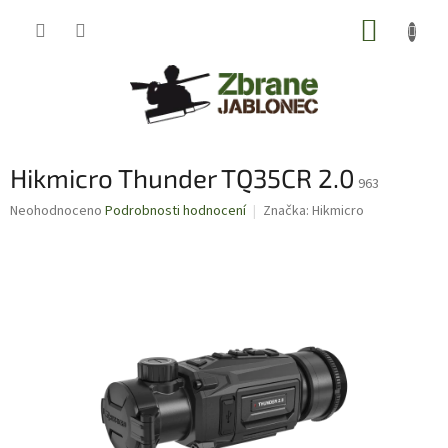
Přejít
NÁKUP
na
obsah
KOŠÍK
Hikmicro Thunder TQ35CR 2.0
963
Průměrné
Neohodnoceno
Podrobnosti hodnocení
Značka:
Hikmicro
hodnocení
produktu
je
0,0
z
5
hvězdiček.