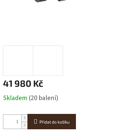
41 980 Kč
Měrná
Skladem
(20 balení)
cena:
Přidat do košíku