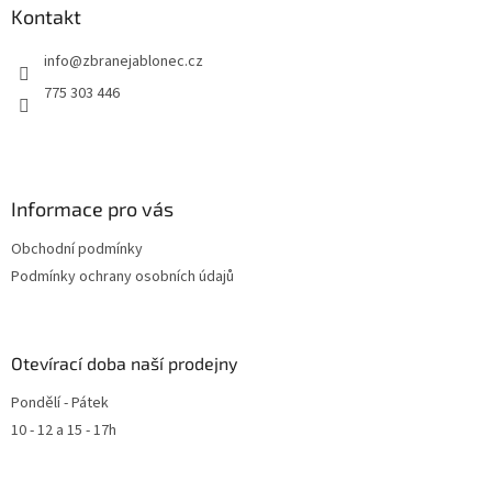
v
Kontakt
k
y
info
@
zbranejablonec.cz
v
ý
775 303 446
p
i
s
u
Informace pro vás
Obchodní podmínky
Podmínky ochrany osobních údajů
Otevírací doba naší prodejny
Pondělí - Pátek
10 - 12 a 15 - 17h