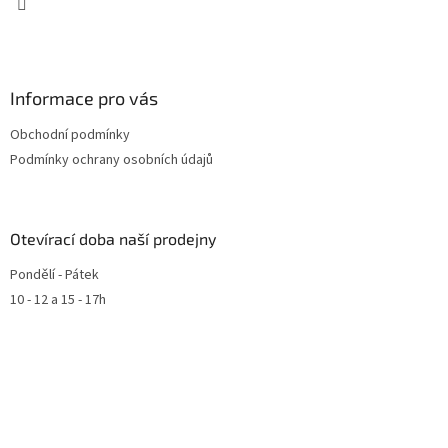
p
i
s
u
Informace pro vás
Obchodní podmínky
Podmínky ochrany osobních údajů
Otevírací doba naší prodejny
Pondělí - Pátek
10 - 12 a 15 - 17h