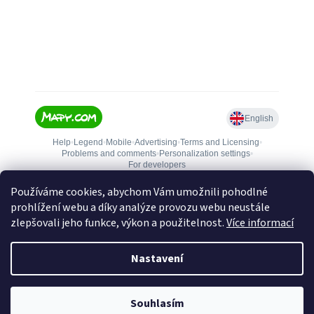
Používáme cookies, abychom Vám umožnili pohodlné
prohlížení webu a díky analýze provozu webu neustále
zlepšovali jeho funkce, výkon a použitelnost.
Více informací
Nastavení
Vytvořil Shoptet
Souhlasím
Copyright 2026
Zbranejablone.cz
. Všechna práva vyhrazena.