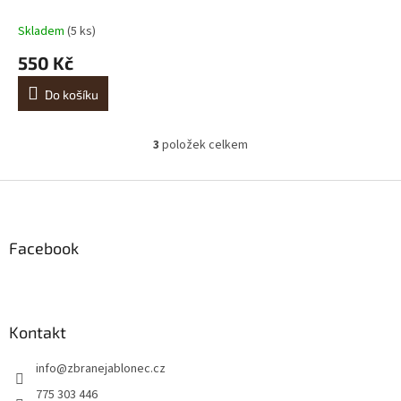
Skladem
(5 ks)
550 Kč
Do košíku
3
položek celkem
O
v
l
Z
á
á
d
p
a
a
Facebook
c
t
í
í
p
r
v
Kontakt
k
y
info
@
zbranejablonec.cz
v
ý
775 303 446