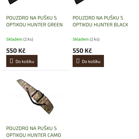
r
u
o
k
d
t
POUZDRO NA PUŠKU S
POUZDRO NA PUŠKU S
u
ů
OPTIKOU HUNTER GREEN
OPTIKOU HUNTER BLACK
k
t
Skladem
(2 ks)
Skladem
(2 ks)
ů
550 Kč
550 Kč
Do košíku
Do košíku
POUZDRO NA PUŠKU S
OPTIKOU HUNTER CAMO