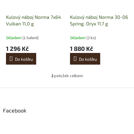
r
u
o
k
d
t
Kulový náboj Norma 7x64
Kulový náboj Norma 30-06
u
ů
Vulkan 11,0 g
Spring. Oryx 11,7 g
k
t
Skladem
(1 balení)
Skladem
(2 ks)
ů
1 296 Kč
1 880 Kč
Do košíku
Do košíku
2
položek celkem
O
v
l
Z
á
á
d
p
a
a
Facebook
c
t
í
í
p
r