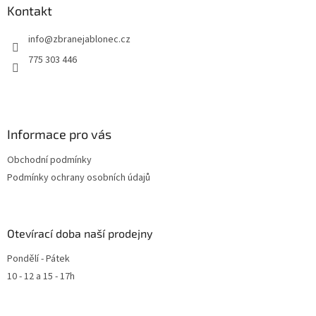
v
Kontakt
k
y
info
@
zbranejablonec.cz
v
ý
775 303 446
p
i
s
u
Informace pro vás
Obchodní podmínky
Podmínky ochrany osobních údajů
Otevírací doba naší prodejny
Pondělí - Pátek
10 - 12 a 15 - 17h