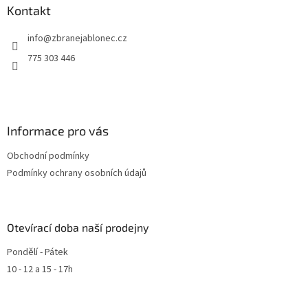
v
Kontakt
k
y
info
@
zbranejablonec.cz
v
ý
775 303 446
p
i
s
u
Informace pro vás
Obchodní podmínky
Podmínky ochrany osobních údajů
Otevírací doba naší prodejny
Pondělí - Pátek
10 - 12 a 15 - 17h