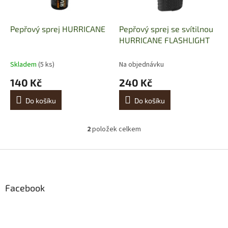
r
u
o
k
d
t
Pepřový sprej HURRICANE
Pepřový sprej se svítilnou
u
ů
HURRICANE FLASHLIGHT
k
t
Skladem
(5 ks)
Na objednávku
ů
140 Kč
240 Kč
Do košíku
Do košíku
2
položek celkem
O
v
l
Z
á
á
d
p
a
a
Facebook
c
t
í
í
p
r