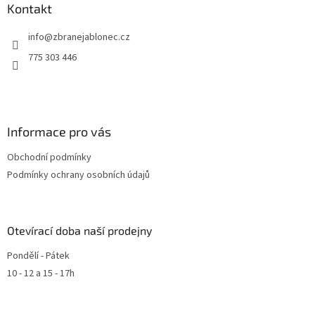
v
Kontakt
k
y
info
@
zbranejablonec.cz
v
ý
775 303 446
p
i
s
u
Informace pro vás
Obchodní podmínky
Podmínky ochrany osobních údajů
Otevírací doba naší prodejny
Pondělí - Pátek
10 - 12 a 15 - 17h