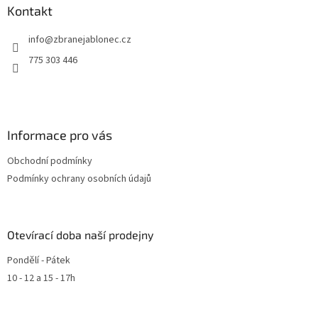
v
Kontakt
k
y
info
@
zbranejablonec.cz
v
ý
775 303 446
p
i
s
u
Informace pro vás
Obchodní podmínky
Podmínky ochrany osobních údajů
Otevírací doba naší prodejny
Pondělí - Pátek
10 - 12 a 15 - 17h