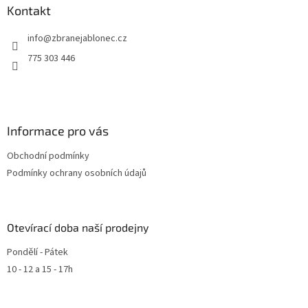
v
Kontakt
k
y
info
@
zbranejablonec.cz
v
ý
775 303 446
p
i
s
u
Informace pro vás
Obchodní podmínky
Podmínky ochrany osobních údajů
Otevírací doba naší prodejny
Pondělí - Pátek
10 - 12 a 15 - 17h