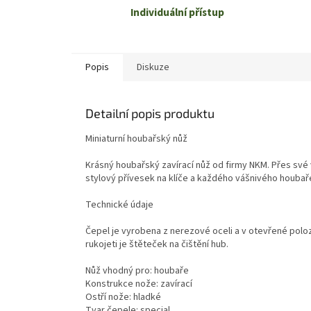
Individuální přístup
Popis
Diskuze
Detailní popis produktu
Miniaturní houbařský nůž
Krásný houbařský zavírací nůž od firmy NKM. Přes své
stylový přívesek na klíče a každého vášnivého houbař
Technické údaje
Čepel je vyrobena z nerezové oceli a v otevřené poloz
rukojeti je štěteček na čištění hub.
Nůž vhodný pro: houbaře
Konstrukce nože: zavírací
Ostří nože: hladké
Tvar čepele: special