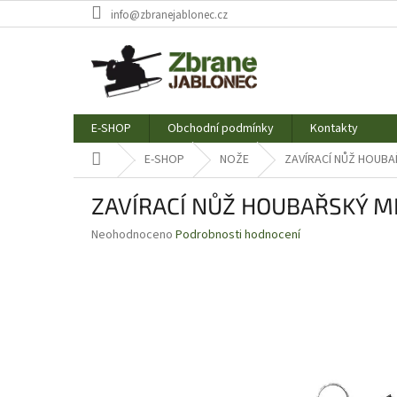
Přejít
info@zbranejablonec.cz
na
obsah
E-SHOP
Obchodní podmínky
Kontakty
Domů
E-SHOP
NOŽE
ZAVÍRACÍ NŮŽ HOUBAŘ
ZAVÍRACÍ NŮŽ HOUBAŘSKÝ MI
Průměrné
Neohodnoceno
Podrobnosti hodnocení
hodnocení
produktu
je
0,0
z
5
hvězdiček.