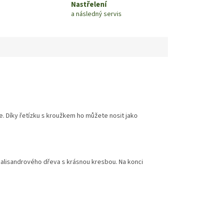
Nastřelení
a následný servis
e. Díky řetízku s kroužkem ho můžete nosit jako
 palisandrového dřeva s krásnou kresbou. Na konci