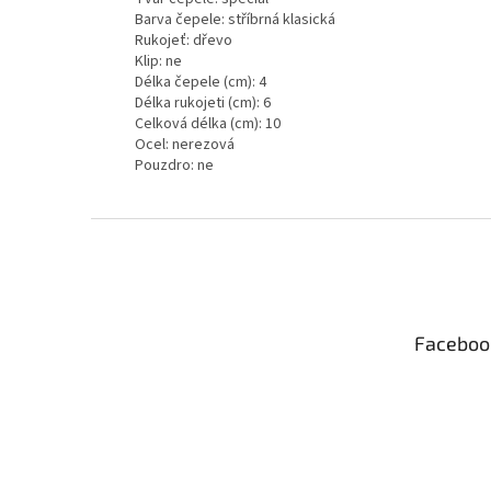
Barva čepele: stříbrná klasická
Rukojeť: dřevo
Klip: ne
Délka čepele (cm): 4
Délka rukojeti (cm): 6
Celková délka (cm): 10
Ocel: nerezová
Pouzdro: ne
Z
á
p
a
t
Faceboo
í