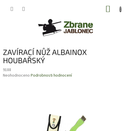
Přejít
NÁKUP
na
obsah
KOŠÍK
ZAVÍRACÍ NŮŽ ALBAINOX
HOUBAŘSKÝ
9188
Průměrné
Neohodnoceno
Podrobnosti hodnocení
hodnocení
produktu
je
0,0
z
5
hvězdiček.