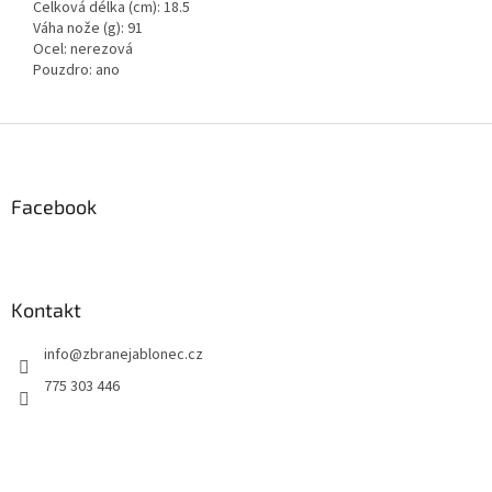
Celková délka (cm): 18.5
Váha nože (g): 91
Ocel: nerezová
Pouzdro: ano
Z
á
p
a
Facebook
t
í
Kontakt
info
@
zbranejablonec.cz
775 303 446