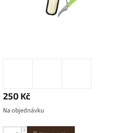
250 Kč
Měrná
Na objednávku
cena: