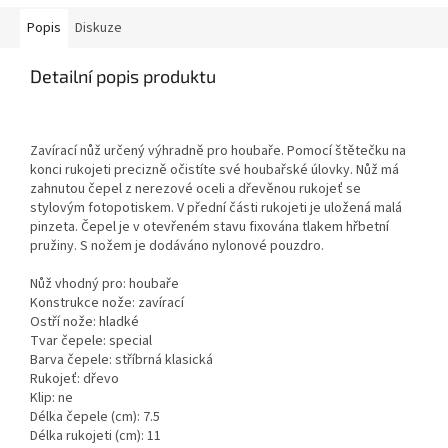
Popis
Diskuze
Detailní popis produktu
Zavírací nůž určený výhradně pro houbaře. Pomocí štětečku na
konci rukojeti precizně očistíte své houbařské úlovky. Nůž má
zahnutou čepel z nerezové oceli a dřevěnou rukojeť se
stylovým fotopotiskem. V přední části rukojeti je uložená malá
pinzeta. Čepel je v otevřeném stavu fixována tlakem hřbetní
pružiny. S nožem je dodáváno nylonové pouzdro.
Nůž vhodný pro: houbaře
Konstrukce nože: zavírací
Ostří nože: hladké
Tvar čepele: special
Barva čepele: stříbrná klasická
Rukojeť: dřevo
Klip: ne
Délka čepele (cm): 7.5
Délka rukojeti (cm): 11