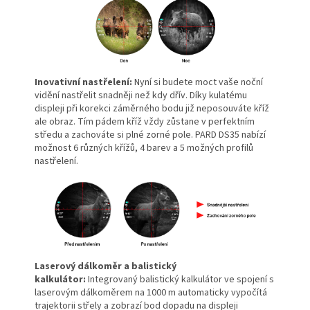
Inovativní nastřelení:
Nyní si budete moct vaše noční
vidění nastřelit snadněji než kdy dřív. Díky kulatému
displeji při korekci záměrného bodu již neposouváte kříž
ale obraz. Tím pádem kříž vždy zůstane v perfektním
středu a zachováte si plné zorné pole. PARD DS35 nabízí
možnost 6 různých křížů, 4 barev a 5 možných profilů
nastřelení.
Laserový dálkoměr a balistický
kalkulátor:
Integrovaný balistický kalkulátor ve spojení s
laserovým dálkoměrem na 1000 m automaticky vypočítá
trajektorii střely a zobrazí bod dopadu na displeji