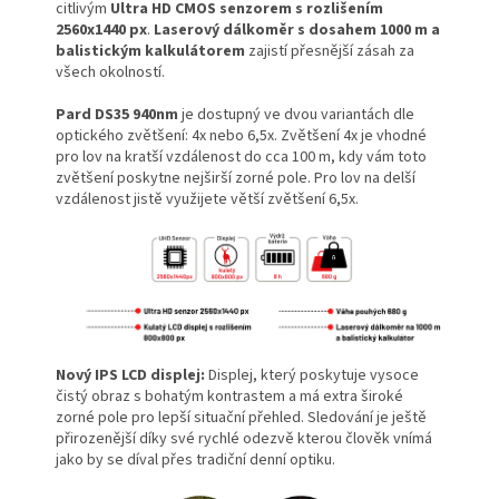
citlivým
Ultra HD CMOS senzorem s rozlišením
2560x1440 px
.
Laserový dálkoměr s dosahem 1000 m a
balistickým kalkulátorem
zajistí přesnější zásah za
všech okolností.
Pard DS35 940nm
je dostupný ve dvou variantách dle
optického zvětšení: 4x nebo 6,5x. Zvětšení 4x je vhodné
pro lov na kratší vzdálenost do cca 100 m, kdy vám toto
zvětšení poskytne nejširší zorné pole. Pro lov na delší
vzdálenost jistě využijete větší zvětšení 6,5x.
Nový IPS LCD displej:
Displej, který poskytuje vysoce
čistý obraz s bohatým kontrastem a má extra široké
zorné pole pro lepší situační přehled. Sledování je ještě
přirozenější díky své rychlé odezvě kterou člověk vnímá
jako by se díval přes tradiční denní optiku.