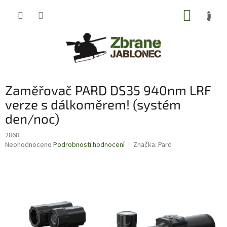
Přejít
NÁKUP
na
obsah
KOŠÍK
Zaměřovač PARD DS35 940nm LRF
verze s dálkoměrem! (systém
den/noc)
2868
Průměrné
Neohodnoceno
Podrobnosti hodnocení
Značka:
Pard
hodnocení
produktu
je
0,0
z
5
hvězdiček.