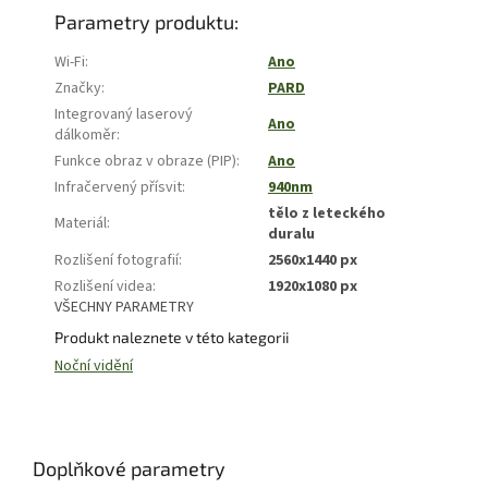
Parametry produktu:
Wi-Fi
:
Ano
Značky
:
PARD
Integrovaný laserový
Ano
dálkoměr
:
Funkce obraz v obraze (PIP)
:
Ano
Infračervený přísvit
:
940nm
tělo z leteckého
Materiál
:
duralu
Rozlišení fotografií
:
2560x1440 px
Rozlišení videa
:
1920x1080 px
VŠECHNY PARAMETRY
Produkt naleznete v této kategorii
Noční vidění
Doplňkové parametry