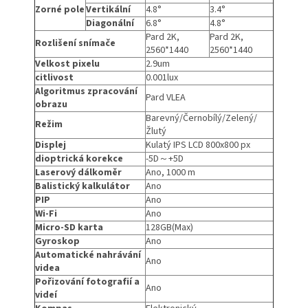
Zorné pole
Vertikální
4.8°
3.4°
Diagonální
6.8°
4.8°
Pard 2K,
Pard 2K,
Rozlišení snímače
2560*1440
2560*1440
Velkost pixelu
2.9um
citlivost
0.001lux
Algoritmus zpracování
Pard VLEA
obrazu
Barevný/Černobílý/Zelený/
Režim
Žlutý
Displej
Kulatý IPS LCD 800x800 px
dioptrická korekce
-5D～+5D
Laserový dálkoměr
Ano, 1000 m
Balistický kalkulátor
Ano
PIP
Ano
Wi-Fi
Ano
Micro-SD karta
128GB(Max)
Gyroskop
Ano
Automatické nahrávání
Ano
videa
Pořizování fotografií a
Ano
videí