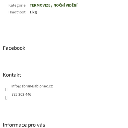
Kategorie
:
TERMOVIZE / NOČNÍ VIDĚNÍ
Hmotnost
:
1 kg
Z
á
p
a
Facebook
t
í
Kontakt
info
@
zbranejablonec.cz
775 303 446
Informace pro vás