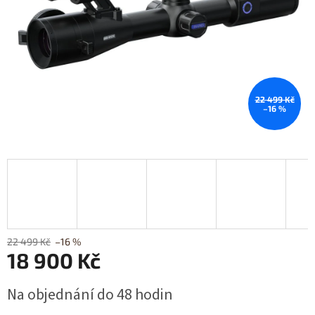
22 499 Kč
–16 %
22 499 Kč
–16 %
18 900 Kč
Měrná
Na objednání do 48 hodin
cena: