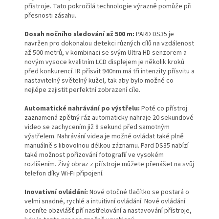
přístroje. Tato pokročilá technologie výrazně pomůže při
přesnosti zásahu.
Dosah nočního sledování až 500 m:
PARD DS35 je
navržen pro dokonalou detekci různých cílů na vzdálenost
až 500 metrů, v kombinaci se svým Ultra HD senzorem a
novým vysoce kvalitním LCD displejem je několik kroků
před konkurencí. IR přísvit 940nm má tři intenzity přísvitu a
nastavitelný světelný kužel, tak aby bylo možné co
nejlépe zajistit perfektní zobrazení cíle.
Automatické nahrávání po výstřelu:
Poté co přístroj
zaznamená zpětný ráz automaticky nahraje 20 sekundové
video se zachycením již 8 sekund před samotným
výstřelem. Nahrávání videa je možné ovládat také plně
manuálně s libovolnou délkou záznamu. Pard DS35 nabízí
také možnost pořizování fotografií ve vysokém
rozlišením. Živý obraz z přístroje můžete přenášet na svůj
telefon díky Wi-Fi připojení.
Inovativní ovládání:
Nové otočné tlačítko se postará o
velmi snadné, rychlé a intuitivní ovládání. Nové ovládání
oceníte obzvlášť pří nastřelování a nastavování přístroje,