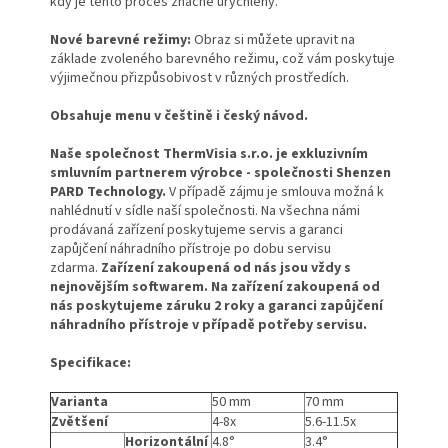
kdy je tento proces značně urychlený.
Nové barevné režimy:
Obraz si můžete upravit na
základe zvoleného barevného režimu, což vám poskytuje
výjimečnou přizpůsobivost v různých prostředích.
Obsahuje menu v češtině i český návod.
Naše společnost ThermVisia s.r.o. je exkluzivním
smluvním partnerem výrobce - společnosti Shenzen
PARD Technology.
V případě zájmu je smlouva možná k
nahlédnutí v sídle naší společnosti. Na všechna námi
prodávaná zařízení poskytujeme servis a garanci
zapůjčení náhradního přístroje po dobu servisu
zdarma.
Zařízení zakoupená od nás jsou vždy s
nejnovějším softwarem.
Na zařízení zakoupená od
nás poskytujeme záruku 2 roky a garanci zapůjčení
náhradního přístroje v případě potřeby servisu.
Specifikace:
Varianta
50 mm
70 mm
Zvětšení
4-8x
5.6-11.5x
Horizontální
4.8°
3.4°