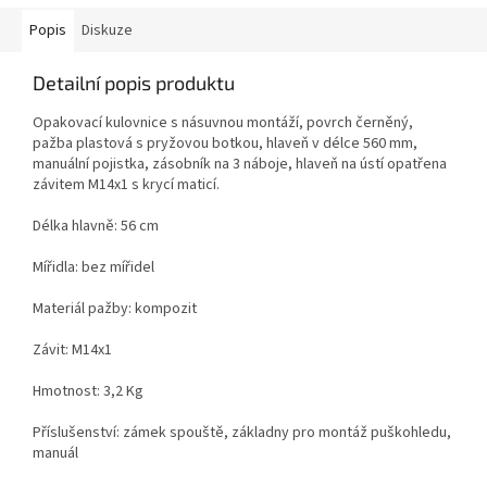
Popis
Diskuze
Detailní popis produktu
Opakovací kulovnice s násuvnou montáží, povrch černěný,
pažba plastová s pryžovou botkou, hlaveň v délce 560 mm,
manuální pojistka, zásobník na 3 náboje, hlaveň na ústí opatřena
závitem M14x1 s krycí maticí.
Délka hlavně: 56 cm
Mířidla: bez mířidel
Materiál pažby: kompozit
Závit: M14x1
Hmotnost: 3,2 Kg
Příslušenství: zámek spouště, základny pro montáž puškohledu,
manuál