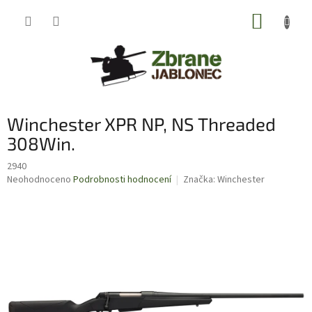
Přejít
NÁKUP
na
obsah
KOŠÍK
Winchester XPR NP, NS Threaded
308Win.
2940
Průměrné
Neohodnoceno
Podrobnosti hodnocení
Značka:
Winchester
hodnocení
produktu
je
0,0
z
5
hvězdiček.