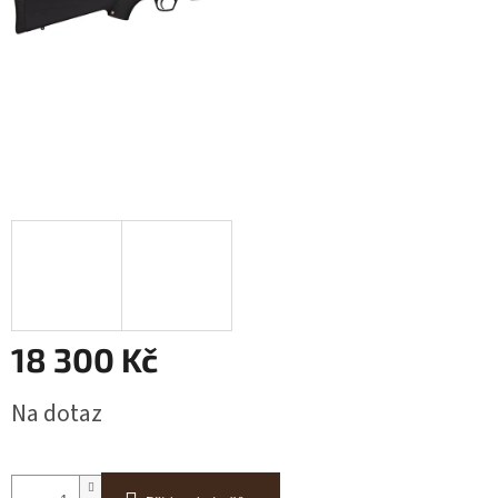
18 300 Kč
Měrná
Na dotaz
cena: