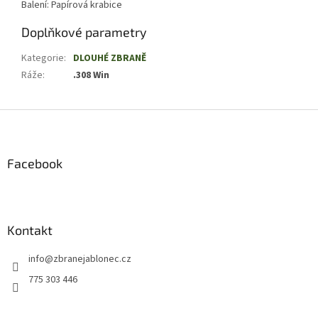
Balení: Papírová krabice
Doplňkové parametry
Kategorie
:
DLOUHÉ ZBRANĚ
Ráže
:
.308 Win
Z
á
p
a
Facebook
t
í
Kontakt
info
@
zbranejablonec.cz
775 303 446