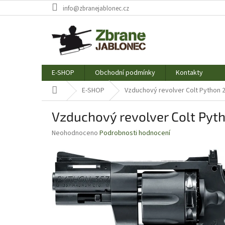
Přejít
info@zbranejablonec.cz
na
obsah
E-SHOP
Obchodní podmínky
Kontakty
Domů
E-SHOP
Vzduchový revolver Colt Python 
Vzduchový revolver Colt Pyt
Průměrné
Neohodnoceno
Podrobnosti hodnocení
hodnocení
produktu
je
0,0
z
5
hvězdiček.