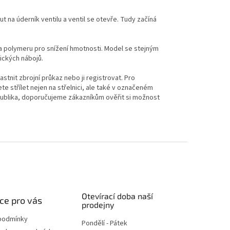
 na úderník ventilu a ventil se otevře. Tudy začíná
 a polymeru pro snížení hmotnosti. Model se stejným
tických nábojů.
tnit zbrojní průkaz nebo ji registrovat. Pro
te střílet nejen na střelnici, ale také v označeném
publika, doporučujeme zákazníkům ověřit si možnost
Otevírací doba naší
ce pro vás
prodejny
podmínky
Pondělí - Pátek