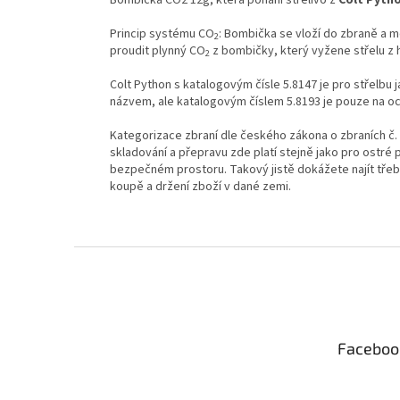
Princip systému CO
: Bombička se vloží do zbraně a m
2
proudit plynný CO
z bombičky, který vyžene střelu z 
2
Colt Python s katalogovým čísle 5.8147 je pro střelbu
názvem, ale katalogovým číslem 5.8193 je pouze na oc
Kategorizace zbraní dle českého zákona o zbraních č. 1
skladování a přepravu zde platí stejně jako pro ostré 
bezpečném prostoru. Takový jistě dokážete najít tře
koupě a držení zboží v dané zemi.
Z
á
p
a
t
Faceboo
í