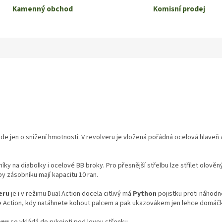
Kamenný obchod
Komisní prodej
de jen o snížení hmotnosti. V revolveru je vložená pořádná ocelová hlaveň
y na diabolky i ocelové BB broky. Pro přesnější střelbu lze střílet olověný
y zásobníku mají kapacitu 10 ran.
eru
je i v režimu Dual Action docela citlivý má
Python
pojistku proti náhodn
e Action, kdy natáhnete kohout palcem a pak ukazovákem jen lehce domáčk
onu
se vkládá do rukojeti pod levou střenku.