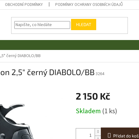
OBCHODNÍ PODMÍNKY
PODMÍNKY OCHRANY OSOBNÍCH ÚDAJŮ
HLEDAT
2,5" černý DIABOLO/BB
hon 2,5" černý DIABOLO/BB
3264
2 150 Kč
Měrná
Skladem
(1 ks)
cena:
Přidat do koš