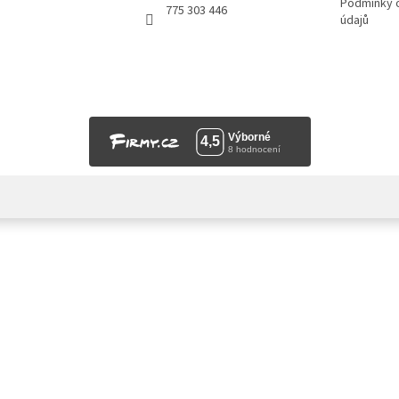
Podmínky 
775 303 446
údajů