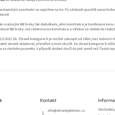
echanickým uzavřením se napíchne na trn. Po stisknutí spouště narazí kohout
hlavně.
 jak ocelovými BB broky tak diabolkami, jeho konstrukce je kombinace kovu
elové BB broky, má celokovovou konstrukce a střelivo se vkládá do realis
3/2021 Sb. Zbraně kategorie D je možné zakoupit od 18let, bez nutnosti vlas
palné zbraně skladovat, přenášet a nosit skrytě. Se zbraní kategorie D může
ba na vlastním pozemku. V případě dodaní zboží do jiné země než Česká re
k
Kontakt
Informa
Obchodní 
info
@
zbranejablonec.cz