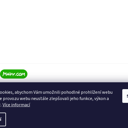
ookies, abychom Vám umožnili pohodlné prohlížení webu
ze provozu webu neustále zlepšovali jeho funkce, výkon a
t.
Více informací
í
ena.