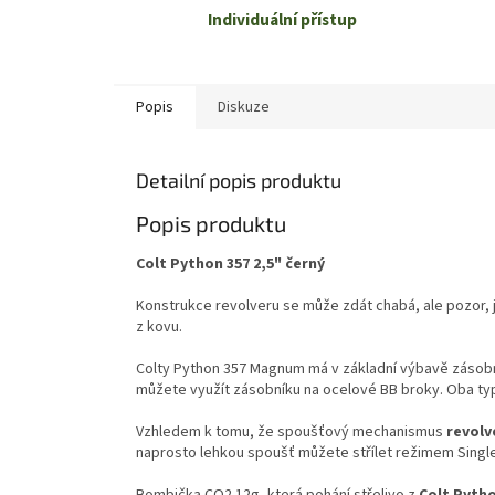
Individuální přístup
Popis
Diskuze
Detailní popis produktu
Popis produktu
Colt Python 357 2,5" černý
Konstrukce revolveru se může zdát chabá, ale pozor, j
z kovu.
Colty Python 357 Magnum má v základní výbavě zásobník
můžete využít zásobníku na ocelové BB broky. Oba typ
Vzhledem k tomu, že spoušťový mechanismus
revolv
naprosto lehkou spoušť můžete střílet režimem Singl
Bombička CO2 12g, která pohání střelivo z
Colt Pyth