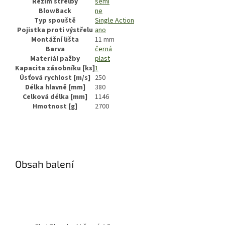
Režim střelby
semi
BlowBack
ne
Typ spouště
Single Action
Pojistka proti výstřelu
ano
Montážní lišta
11 mm
Barva
černá
Materiál pažby
plast
Kapacita zásobníku [ks]
1
Úsťová rychlost [m/s]
250
Délka hlavně [mm]
380
Celková délka [mm]
1146
Hmotnost [g]
2700
Obsah balení