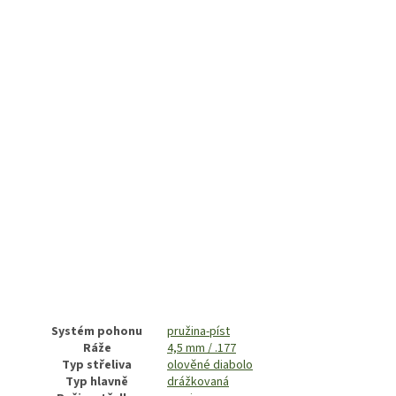
Systém pohonu
pružina-píst
Ráže
4,5 mm / .177
Typ střeliva
olověné diabolo
Typ hlavně
drážkovaná