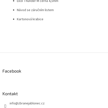
Ekol Thunder M černá 4,5mm
Návod se záručním listem
Kartonová krabice
Z
á
p
a
Facebook
t
í
Kontakt
info
@
zbranejablonec.cz