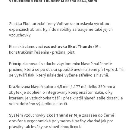
Vzduchovka Ekol Thunder M černá cal.4,5mm
Značka Ekol turecké firmy Voltran se proslavila výrobou
expanzních zbraní. Nyní do nabídky zařazujeme také jejich
vzduchovky.
Klasická zlamovací
vzduchovka Ekol Thunder M
s
konstrukčním řešením - pružina, píst.
Princip zlamovací vzduchovky: lomením hlavně natáhnete
pružinu, která se po stisku spouště uvolní a žene píst vpřed. Tím
se vytváří tlak, který následně vyžene střelivo z hlavně.
Drážkovaná hlaveň kalibru 4,5 mm / .177 má délku 380 mm a
zbytek je doplněn o integrovaný kompenzátor hluku, díky
kterému je vzduchovka tišší. I přes kratší hlaveň stále dosahuje
velmi dobrého výsledku na terči.
Systém vzduchovky
Ekol Thunder M
je zasazen do černé
otevřené ergonomické polymerové pažby vhodné jak pro
praváky tak leváky se stavitelnou lícnicí.