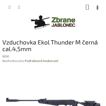
Přejít
NÁKUP
na
obsah
KOŠÍK
Vzduchovka Ekol Thunder M černá
cal.4,5mm
6890
Průměrné
Neohodnoceno
Podrobnosti hodnocení
hodnocení
produktu
je
0,0
z
5
hvězdiček.