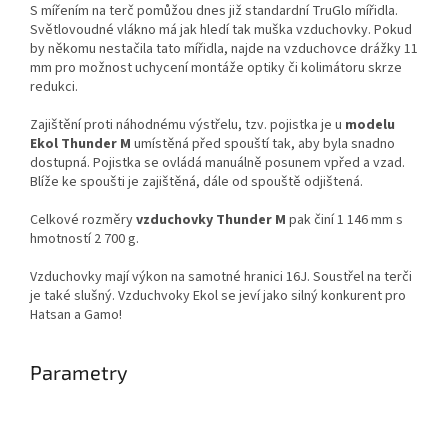
S mířením na terč pomůžou dnes již standardní TruGlo mířidla.
Světlovoudné vlákno má jak hledí tak muška vzduchovky. Pokud
by někomu nestačila tato mířidla, najde na vzduchovce drážky 11
mm pro možnost uchycení montáže optiky či kolimátoru skrze
redukci.
Zajištění proti náhodnému výstřelu, tzv. pojistka je u
modelu
Ekol Thunder M
umístěná před spouští tak, aby byla snadno
dostupná. Pojistka se ovládá manuálně posunem vpřed a vzad.
Blíže ke spoušti je zajištěná, dále od spouště odjištená.
Celkové rozměry
vzduchovky Thunder M
pak činí 1 146 mm s
hmotností 2 700 g.
Vzduchovky mají výkon na samotné hranici 16J. Soustřel na terči
je také slušný. Vzduchvoky Ekol se jeví jako silný konkurent pro
Hatsan a Gamo!
Parametry