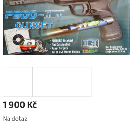
1 900 Kč
Měrná
Na dotaz
cena: