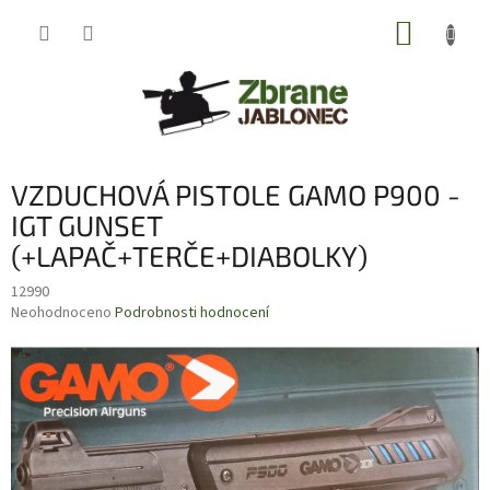
Přejít
NÁKUP
na
obsah
KOŠÍK
VZDUCHOVÁ PISTOLE GAMO P900 -
IGT GUNSET
(+LAPAČ+TERČE+DIABOLKY)
12990
Průměrné
Neohodnoceno
Podrobnosti hodnocení
hodnocení
produktu
je
0,0
z
5
hvězdiček.