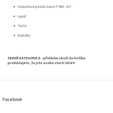
Vzduchová pistole Gamo P 900 - IGT
Lapač
Terče
Diabolky
ZBRAŇ KATEGORIE D - přidáním zboží do košíku
prohlašujete, že jste osoba starší 18 let!
Z
á
p
a
Facebook
t
í