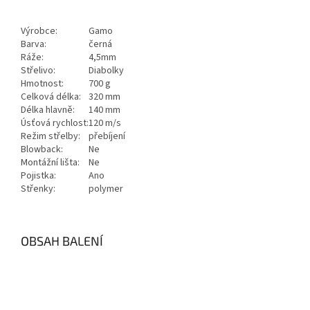
Výrobce:
Gamo
Barva:
černá
Ráže:
4,5mm
Střelivo:
Diabolky
Hmotnost:
700 g
Celková délka:
320 mm
Délka hlavně:
140 mm
Úsťová rychlost:
120 m/s
Režim střelby:
přebíjení
Blowback:
Ne
Montážní lišta:
Ne
Pojistka:
Ano
Střenky:
polymer
OBSAH BALENÍ