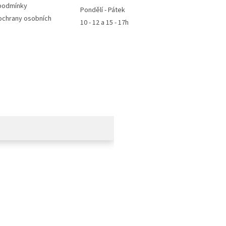
podmínky
Pondělí - Pátek
ochrany osobních
10 - 12 a 15 - 17h