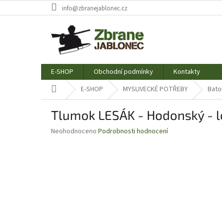
Přejít
info@zbranejablonec.cz
na
obsah
E-SHOP
Obchodní podmínky
Kontakty
Domů
E-SHOP
MYSLIVECKÉ POTŘEBY
Bato
Tlumok LESÁK - Hodonský - l
Průměrné
Neohodnoceno
Podrobnosti hodnocení
hodnocení
produktu
je
0,0
z
5
hvězdiček.