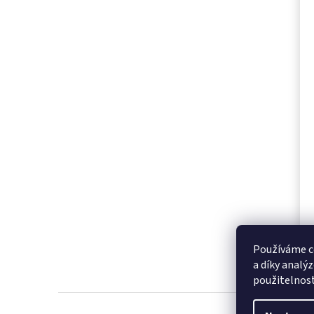
Používáme c
a díky analý
použitelnos