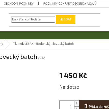
OBCHODNÍ PODMÍNKY
PODMÍNKY OCHRANY OSOBNÍCH ÚDAJŮ
HLEDAT
hy
Tlumok LESÁK - Hodonský - lovecký batoh
ovecký batoh
2282
1 450 Kč
Měrná
Na dotaz
cena:
Přidat do koš