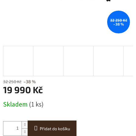
32 250 Kč
–38 %
32 250 Kč
–38 %
19 990 Kč
Měrná
Skladem
(1 ks)
cena:
Přidat do košíku