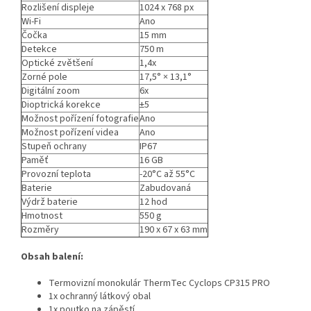
Rozlišení displeje
1024 x 768 px
Wi-Fi
Ano
Čočka
15 mm
Detekce
750 m
Optické zvětšení
1,4x
Zorné pole
17,5° × 13,1°
Digitální zoom
6x
Dioptrická korekce
±5
Možnost pořízení fotografie
Ano
Možnost pořízení videa
Ano
Stupeň ochrany
IP67
Paměť
16 GB
Provozní teplota
-20°C až 55°C
Baterie
Zabudovaná
Výdrž baterie
12 hod
Hmotnost
550 g
Rozměry
190 x 67 x 63 mm
Obsah balení:
Termovizní monokulár ThermTec Cyclops CP315 PRO
1x ochranný látkový obal
1x poutko na zápěstí