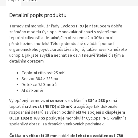
Popis
Diskuze
Detailní popis produktu
Termovizní monokulár řady Cyclops PRO je nástupcem dobře
známého modelu Cyclops. Monokulár přichází s vylepšenou
teplotní citlivostí a detailnějším obrazem až o 30% oproti
předchozímu modelu! Tělo i jednoduché ovládání pomocí
ergonomického joysticku zůstává stejné, takže novinku můžete
uchopit, jak jste zvyklí a nechat se oslnit neuvěřitelně čistým a
detailním obrazem.
Teplotní citlivost 25 mK
Senzor 384 × 288 px
Detekce 750 metrů
AI dálkoměr
Vylepšený termovizní
senzor
s rozlišením
384 x 288 px
má
teplotní
citlivost (NETD) ≤ 25 mK
a zajišťuje tak dokonalé
rozpoznání detailů za všech podmínek! Ve spojení s
displejem
OLED 1024 x 768 px
poskytuje monokulár Cyclops PRO kvalitní a
spolehlivý obraz i za drsných venkovních podmínek.
Čočka o velikosti 15 mm
nabízí
detekci na vzdálenost 750