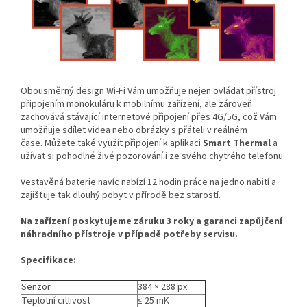
Obousměrný design Wi-Fi Vám umožňuje nejen ovládat přístroj
připojením monokuláru k mobilnímu zařízení, ale zároveň
zachovává stávající internetové připojení přes 4G/5G, což Vám
umožňuje sdílet videa nebo obrázky s přáteli v reálném
čase. Můžete také využít připojení k aplikaci
Smart Thermal
a
užívat si pohodlné živé pozorování i ze svého chytrého telefonu.
Vestavěná baterie navíc nabízí 12 hodin práce na jedno nabití a
zajišťuje tak dlouhý pobyt v přírodě bez starostí.
Na zařízení poskytujeme záruku 3 roky a garanci zapůjčení
náhradního přístroje v případě potřeby servisu.
Specifikace:
Senzor
384 × 288 px
Teplotní citlivost
≤
25 mK