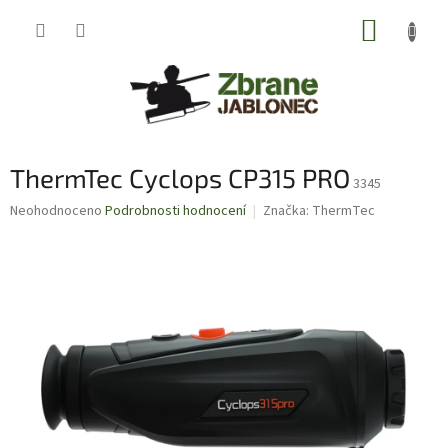
Přejít
NÁKUP
na
obsah
KOŠÍK
ThermTec Cyclops CP315 PRO
3345
Průměrné
Neohodnoceno
Podrobnosti hodnocení
Značka:
ThermTec
hodnocení
produktu
je
0,0
z
5
hvězdiček.