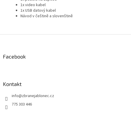
1x video kabel
1x USB datový kabel
Návod v češtině a slovenštině
Z
á
p
a
Facebook
t
í
Kontakt
info
@
zbranejablonec.cz
775 303 446