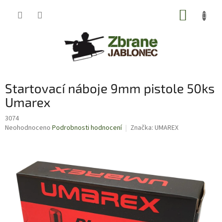
Přejít
NÁKUP
na
obsah
KOŠÍK
Startovací náboje 9mm pistole 50ks
Umarex
3074
Průměrné
Neohodnoceno
Podrobnosti hodnocení
Značka:
UMAREX
hodnocení
produktu
je
0,0
z
5
hvězdiček.