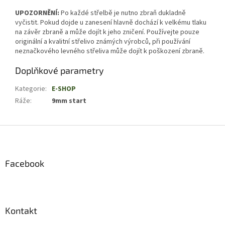
UPOZORNĚNÍ:
Po každé střelbě je nutno zbraň dukladně
vyčistit. Pokud dojde u zanesení hlavně dochází k velkému tlaku
na závěr zbraně a může dojít k jeho zničení. Používejte pouze
originální a kvalitní střelivo známých výrobců, při používání
neznačkového levného střeliva může dojít k poškození zbraně.
Doplňkové parametry
Kategorie
:
E-SHOP
Ráže
:
9mm start
Z
á
p
a
Facebook
t
í
Kontakt