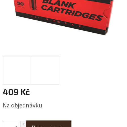
409 Kč
Měrná
Na objednávku
cena: