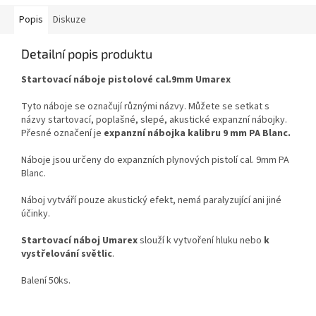
Popis
Diskuze
Detailní popis produktu
Startovací náboje pistolové cal.9mm Umarex
Tyto náboje se označují různými názvy. Můžete se setkat s
názvy startovací, poplašné, slepé, akustické expanzní nábojky.
Přesné označení je
expanzní nábojka kalibru 9 mm PA Blanc.
Náboje jsou určeny do expanzních plynových pistolí cal. 9mm PA
Blanc.
Náboj vytváří pouze akustický efekt, nemá paralyzující ani jiné
účinky.
Startovací náboj Umarex
slouží k vytvoření hluku nebo
k
vystřelování světlic
.
Balení 50ks.