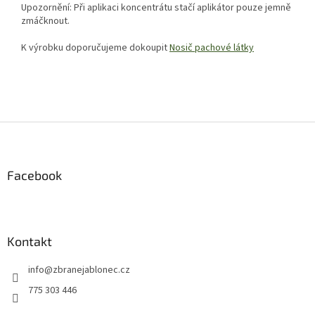
Upozornění: Při aplikaci koncentrátu stačí aplikátor pouze jemně
zmáčknout.
K výrobku doporučujeme dokoupit
Nosič pachové látky
Z
á
p
a
Facebook
t
í
Kontakt
info
@
zbranejablonec.cz
775 303 446