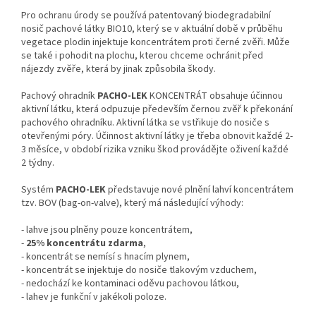
Pro ochranu úrody se používá patentovaný biodegradabilní
nosič pachové látky BIO10, který se v aktuální době v průběhu
vegetace plodin injektuje koncentrátem proti černé zvěři. Může
se také i pohodit na plochu, kterou chceme ochránit před
nájezdy zvěře, která by jinak způsobila škody.
Pachový ohradník
PACHO-LEK
KONCENTRÁT obsahuje účinnou
aktivní látku, která odpuzuje především černou zvěř k překonání
pachového ohradníku. Aktivní látka se vstřikuje do nosiče s
otevřenými póry. Účinnost aktivní látky je třeba obnovit každé 2-
3 měsíce, v období rizika vzniku škod provádějte oživení každé
2 týdny.
Systém
PACHO-LEK
představuje nové plnění lahví koncentrátem
tzv. BOV (bag-on-valve), který má následující výhody:
- lahve jsou plněny pouze koncentrátem,
-
25% koncentrátu zdarma
,
- koncentrát se nemísí s hnacím plynem,
- koncentrát se injektuje do nosiče tlakovým vzduchem,
- nedochází ke kontaminaci oděvu pachovou látkou,
- lahev je funkční v jakékoli poloze.