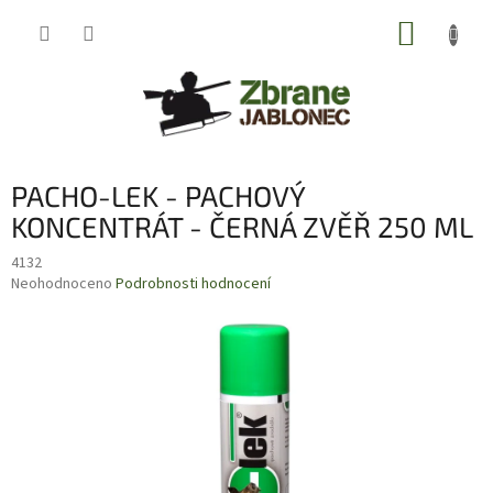
Přejít
NÁKUP
na
obsah
KOŠÍK
PACHO-LEK - PACHOVÝ
KONCENTRÁT - ČERNÁ ZVĚŘ 250 ML
4132
Průměrné
Neohodnoceno
Podrobnosti hodnocení
hodnocení
produktu
je
0,0
z
5
hvězdiček.