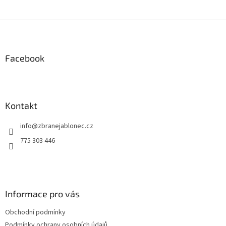
Z
á
p
a
Facebook
t
í
Kontakt
info
@
zbranejablonec.cz
775 303 446
Informace pro vás
Obchodní podmínky
Podmínky ochrany osobních údajů