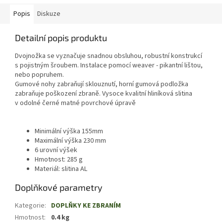
Popis
Diskuze
Detailní popis produktu
Dvojnožka se vyznačuje snadnou obsluhou, robustní konstrukcí
s pojistným šroubem. Instalace pomocí weaver -
pikantní lištou,
nebo popruhem.
Gumové nohy zabraňují sklouznutí, horní gumová podložka
zabraňuje poškození zbraně. Vysoce kvalitní hliníková slitina
v odolné černé matné povrchové úpravě
Minimální výška 155mm
Maximální výška 230 mm
6 urovní výšek
Hmotnost: 285 g
Materiál: slitina AL
Doplňkové parametry
Kategorie
:
DOPLŇKY KE ZBRANÍM
Hmotnost
:
0.4 kg