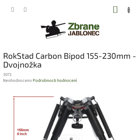
Přejít
NÁKUP
na
obsah
KOŠÍK
RokStad Carbon Bipod 155-230mm -
Dvojnožka
3071
Průměrné
Neohodnoceno
Podrobnosti hodnocení
hodnocení
produktu
je
0,0
z
5
hvězdiček.