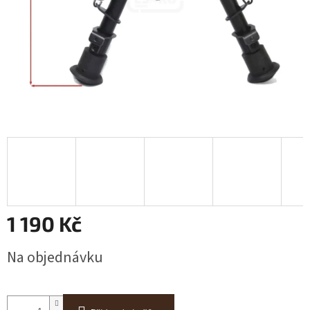
1 190 Kč
Měrná
Na objednávku
cena: