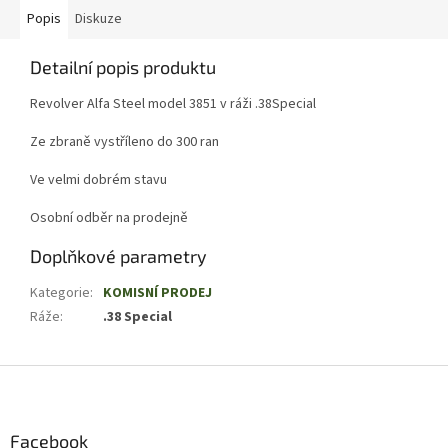
Popis
Diskuze
Detailní popis produktu
Revolver Alfa Steel model 3851 v ráži .38Special
Ze zbraně vystříleno do 300 ran
Ve velmi dobrém stavu
Osobní odběr na prodejně
Doplňkové parametry
Kategorie
:
KOMISNÍ PRODEJ
Ráže
:
.38 Special
Z
á
p
a
Facebook