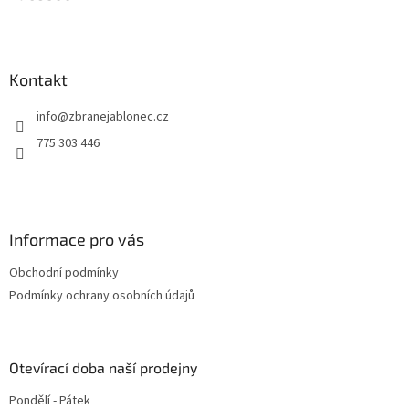
t
í
Kontakt
info
@
zbranejablonec.cz
775 303 446
Informace pro vás
Obchodní podmínky
Podmínky ochrany osobních údajů
Otevírací doba naší prodejny
Pondělí - Pátek