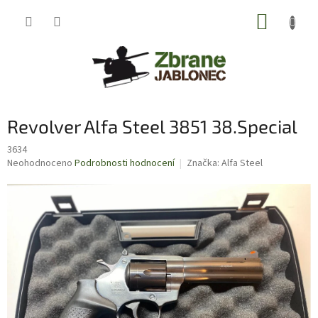
Přejít
NÁKUP
na
obsah
KOŠÍK
Revolver Alfa Steel 3851 38.Special
3634
Průměrné
Neohodnoceno
Podrobnosti hodnocení
Značka:
Alfa Steel
hodnocení
produktu
je
0,0
z
5
hvězdiček.