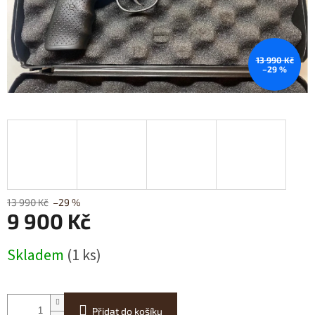
13 990 Kč
–29 %
13 990 Kč
–29 %
9 900 Kč
Měrná
Skladem
(1 ks)
cena:
Přidat do košíku