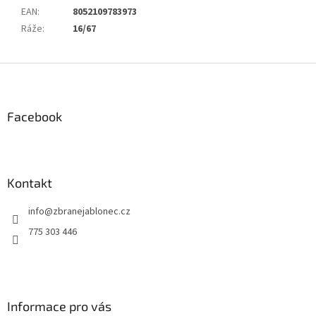
EAN
:
8052109783973
Ráže
:
16/67
Z
á
p
a
Facebook
t
í
Kontakt
info
@
zbranejablonec.cz
775 303 446
Informace pro vás