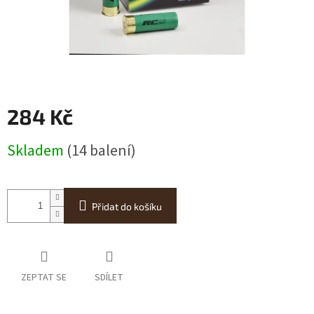
284 Kč
Měrná
Skladem
(14 balení)
cena:
Přidat do košíku
ZEPTAT SE
SDÍLET