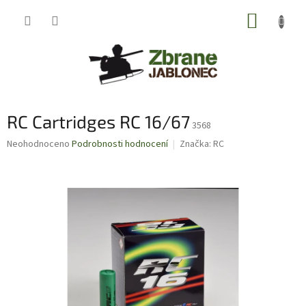
Přejít
NÁKUP
na
obsah
KOŠÍK
RC Cartridges RC 16/67
3568
Průměrné
Neohodnoceno
Podrobnosti hodnocení
Značka:
RC
hodnocení
produktu
je
0,0
z
5
hvězdiček.