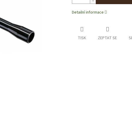
Detailní informace
TISK
ZEPTAT SE
S