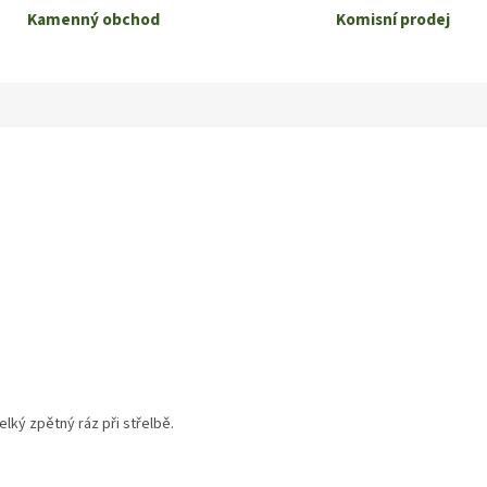
Kamenný obchod
Komisní prodej
elký zpětný ráz při střelbě.