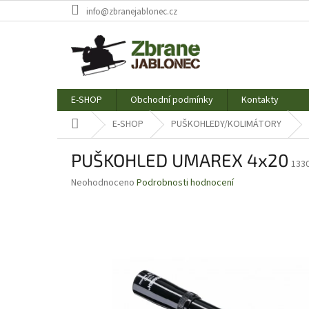
Přejít
info@zbranejablonec.cz
na
obsah
E-SHOP
Obchodní podmínky
Kontakty
Domů
E-SHOP
PUŠKOHLEDY/KOLIMÁTORY
PUŠKOHLED UMAREX 4x20
133
Průměrné
Neohodnoceno
Podrobnosti hodnocení
hodnocení
produktu
je
0,0
z
5
hvězdiček.