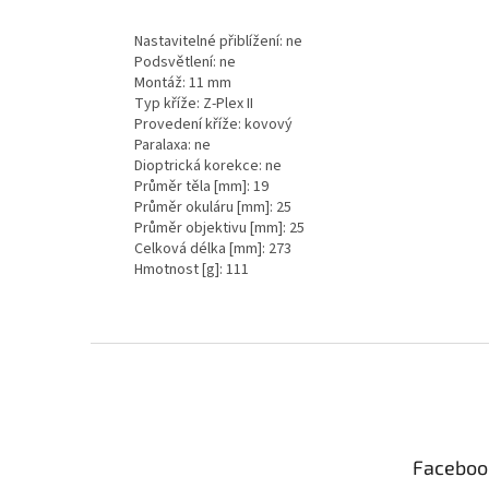
Nastavitelné přiblížení: ne
Podsvětlení: ne
Montáž: 11 mm
Typ kříže: Z-Plex II
Provedení kříže: kovový
Paralaxa: ne
Dioptrická korekce: ne
Průměr těla [mm]: 19
Průměr okuláru [mm]: 25
Průměr objektivu [mm]: 25
Celková délka [mm]: 273
Hmotnost [g]: 111
Z
á
p
a
t
Faceboo
í