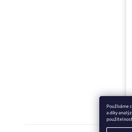
Používáme c
a díky analý
použitelnos