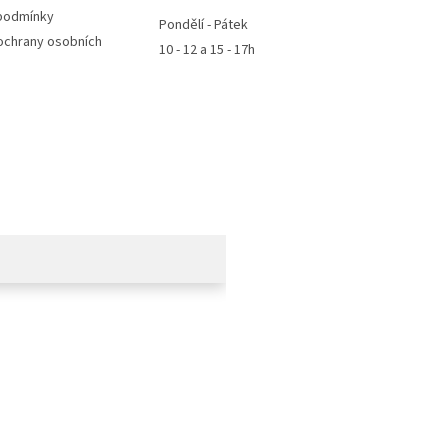
podmínky
Pondělí - Pátek
ochrany osobních
10 - 12 a 15 - 17h