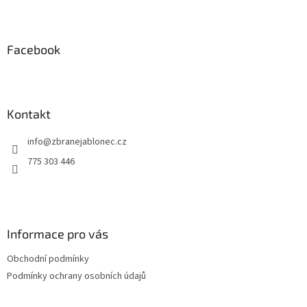
Z
á
p
a
Facebook
t
í
Kontakt
info
@
zbranejablonec.cz
775 303 446
Informace pro vás
Obchodní podmínky
Podmínky ochrany osobních údajů