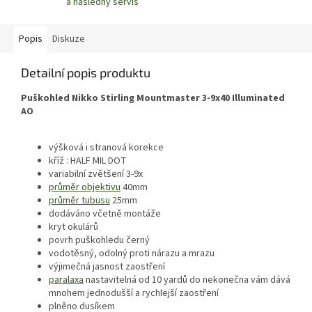
a následný servis
Popis
Diskuze
Detailní popis produktu
Puškohled Nikko Stirling Mountmaster 3-9x40 Illuminated
AO
výšková i stranová korekce
kříž : HALF MIL DOT
variabilní zvětšení 3-9x
průměr objektivu
40mm
průměr tubusu
25mm
dodáváno včetně montáže
kryt okulárů
povrh puškohledu černý
vodotěsný, odolný proti nárazu a mrazu
výjimečná jasnost zaostření
paralaxa
nastavitelná od 10 yardů do nekonečna vám dává
mnohem jednodušší a rychlejší zaostření
plněno dusíkem