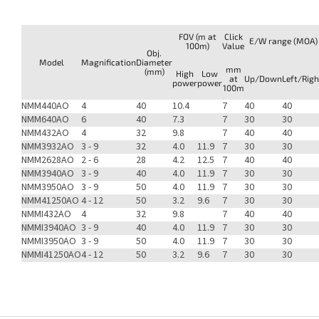
FOV (m at
Click
E/W range (MOA)
100m)
Value
Obj.
Model
Magnification
Diameter
mm
(mm)
High
Low
at
Up/Down
Left/Righ
power
power
100m
NMM440AO
4
40
10.4
7
40
40
NMM640AO
6
40
7.3
7
30
30
NMM432AO
4
32
9.8
7
40
40
NMM3932AO
3 - 9
32
4.0
11.9
7
30
30
NMM2628AO
2 - 6
28
4.2
12.5
7
40
40
NMM3940AO
3 - 9
40
4.0
11.9
7
30
30
NMM3950AO
3 - 9
50
4.0
11.9
7
30
30
NMM41250AO
4 - 12
50
3.2
9.6
7
30
30
NMMI432AO
4
32
9.8
7
40
40
NMMI3940AO
3 - 9
40
4.0
11.9
7
30
30
NMMI3950AO
3 - 9
50
4.0
11.9
7
30
30
NMMI41250AO
4 - 12
50
3.2
9.6
7
30
30