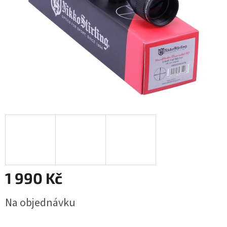
1 990 Kč
Měrná
Na objednávku
cena: