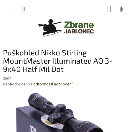
Přejít
NÁKUP
na
obsah
KOŠÍK
Puškohled Nikko Stirling
MountMaster Illuminated AO 3-
9x40 Half Mil Dot
3607
Průměrné
Neohodnoceno
Podrobnosti hodnocení
hodnocení
produktu
je
0,0
z
5
hvězdiček.