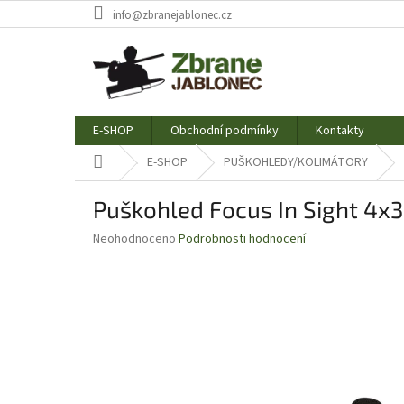
Přejít
info@zbranejablonec.cz
na
obsah
E-SHOP
Obchodní podmínky
Kontakty
Domů
E-SHOP
PUŠKOHLEDY/KOLIMÁTORY
Puškohled Focus In Sight 4x
Průměrné
Neohodnoceno
Podrobnosti hodnocení
hodnocení
produktu
je
0,0
z
5
hvězdiček.