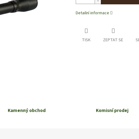
Detailní informace
TISK
ZEPTAT SE
S
Kamenný obchod
Komisní prodej