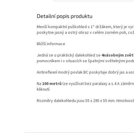
Detailní popis produktu
Menší kompaktní puškohled s 1“ držákem, který je vy
poskytne jasný a ostrý obraz v celém zorném poli, což
Bližší informace
Jedná se o praktický dalekohled se
4násobným zvět
pomocníkem i v situacích se špatnými světelnými pod
Antireflexní modrý povlak BC poskytuje dobrý jas a u
Na
100 metrů
lze využívat bez paralaxy a s 4 A záměr
kliknutí.
Rozměry dalekohledu jsou 55 x 295 x 55 mm. Hmotnost 