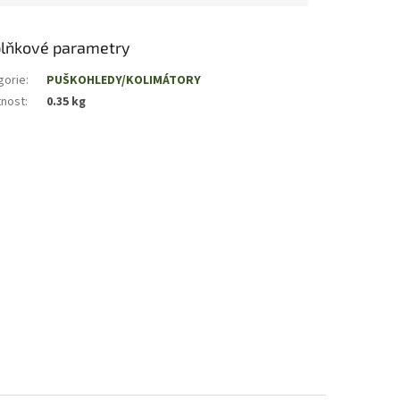
lňkové parametry
gorie
:
PUŠKOHLEDY/KOLIMÁTORY
nost
:
0.35 kg