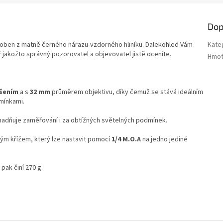
Dop
roben z matně černého nárazu-vzdorného hliníku. Dalekohled Vám
Kate
 jakožto správný pozorovatel a objevovatel jistě oceníte.
Hmot
šením
a s
32 mm
průměrem objektivu, díky čemuž se stává ideálním
mínkami.
snadňuje zaměřování i za obtížných světelných podmínek.
ným křížem, který lze nastavit pomocí
1/4 M.O.A
na jedno jediné
pak činí 270 g.