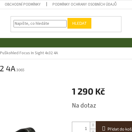
OBCHODNÍ PODMÍNKY
PODMÍNKY OCHRANY OSOBNÍCH ÚDAJŮ
HLEDAT
Puškohled Focus In Sight 4x32 4A
32 4A
3065
1 290 Kč
Měrná
Na dotaz
cena:
Přidat do koš