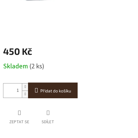
450 Kč
Měrná
Skladem
(2 ks)
cena:
Přidat do košíku
ZEPTAT SE
SDÍLET