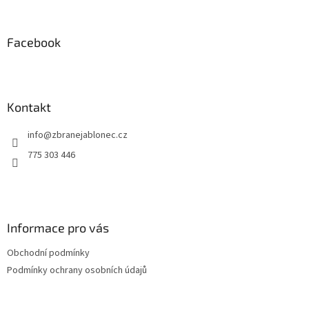
á
p
a
Facebook
t
í
Kontakt
info
@
zbranejablonec.cz
775 303 446
Informace pro vás
Obchodní podmínky
Podmínky ochrany osobních údajů