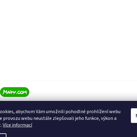
ookies, abychom Vám umožnili pohodlné prohlížení webu
ze provozu webu neustále zlepšovali jeho funkce, výkon a
t.
Více informací