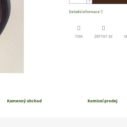
Detailní informace
TISK
ZEPTAT SE
S
Kamenný obchod
Komisní prodej