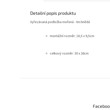
Detailní popis produktu
Vyřezávaná podložka mořená - tm.hnědá
montážní rozměr: 18,5 x 9,5cm
celkový rozměr: 30 x 26cm
Z
á
p
a
t
Faceboo
í