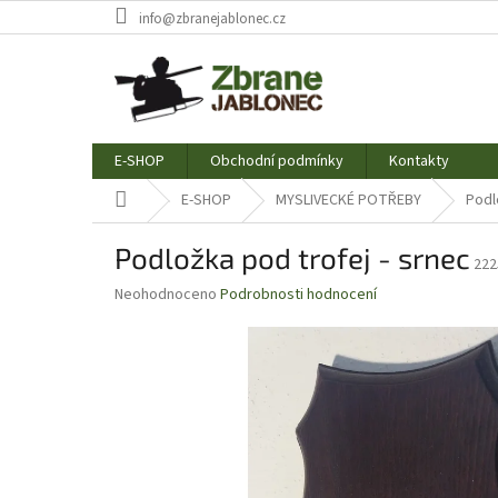
Přejít
info@zbranejablonec.cz
na
obsah
E-SHOP
Obchodní podmínky
Kontakty
Domů
E-SHOP
MYSLIVECKÉ POTŘEBY
Podl
Podložka pod trofej - srnec
222
Průměrné
Neohodnoceno
Podrobnosti hodnocení
hodnocení
produktu
je
0,0
z
5
hvězdiček.