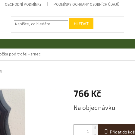
OBCHODNÍ PODMÍNKY
PODMÍNKY OCHRANY OSOBNÍCH ÚDAJŮ
HLEDAT
ožka pod trofej - srnec
5
766 Kč
Měrná
Na objednávku
cena:
Přidat do koš