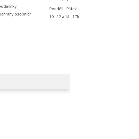
podmínky
Pondělí - Pátek
ochrany osobních
10 - 12 a 15 - 17h