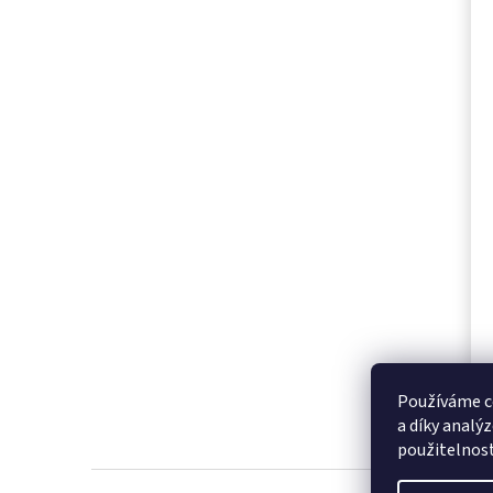
Používáme c
a díky analý
použitelnos