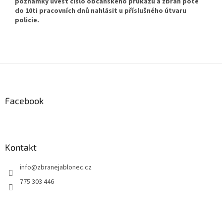
poznámky uvést číslo občanského průkazu a zbraň poté
do 10ti pracovních dnů nahlásit u příslušného útvaru
policie.
Z
á
p
a
Facebook
t
í
Kontakt
info
@
zbranejablonec.cz
775 303 446