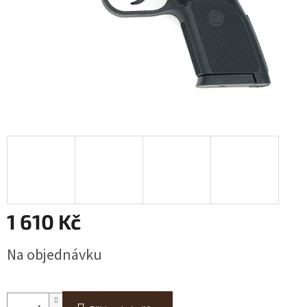
1 610 Kč
Měrná
Na objednávku
cena: