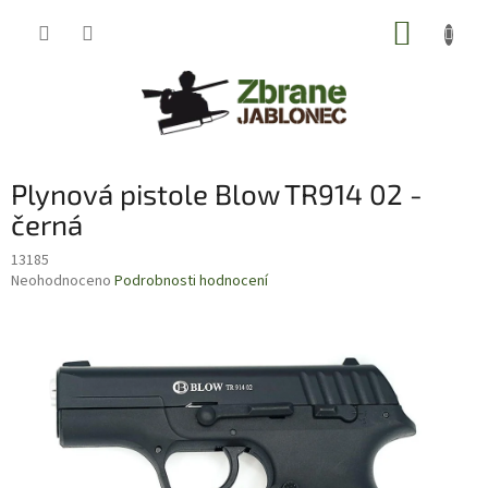
Přejít
NÁKUP
na
obsah
KOŠÍK
Plynová pistole Blow TR914 02 -
černá
13185
Průměrné
Neohodnoceno
Podrobnosti hodnocení
hodnocení
produktu
je
0,0
z
5
hvězdiček.