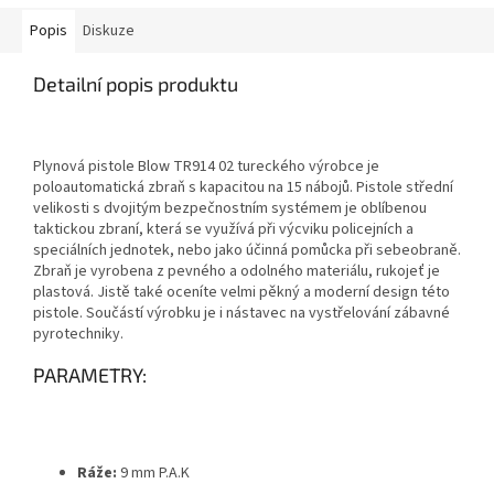
Popis
Diskuze
Detailní popis produktu
Plynová pistole Blow TR914 02 tureckého výrobce je
poloautomatická zbraň s kapacitou na 15 nábojů. Pistole střední
velikosti s dvojitým bezpečnostním systémem je oblíbenou
taktickou zbraní, která se využívá při výcviku policejních a
speciálních jednotek, nebo jako účinná pomůcka při sebeobraně.
Zbraň je vyrobena z pevného a odolného materiálu, rukojeť je
plastová. Jistě také oceníte velmi pěkný a moderní design této
pistole. Součástí výrobku je i nástavec na vystřelování zábavné
pyrotechniky.
PARAMETRY:
Ráže:
9 mm P.A.K