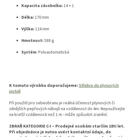
Kapacita zásobníku:
14 + 1
Délka:
170 mm
Výška:
124 mm
Hmotnost:
588 g
Systém
: Poloautomatická
K tomuto výrobku doporučujeme:
Střelivo do plynových
pistolí
Při použití pro sebeobranu je reálná účinnost plynových či
silnějších pepřových nábojů na vzdálenost do
4m. Nepoužívejte
na kratší vzdálenosti než 1 m - může způsobit zranění.
ZBRAŇ KATEGORIE C-I – Prodejné osobám starším 18ti let.
Při objednávce je nutno uvést kontaktní údaje, do