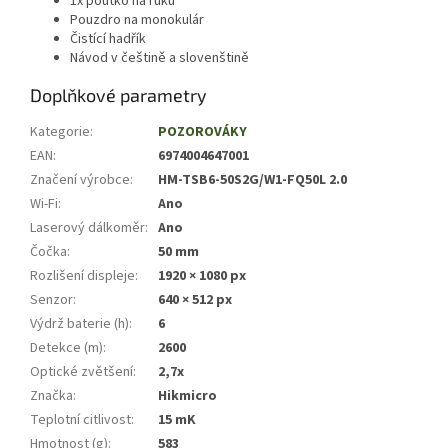
1x poutko na ruku
Pouzdro na monokulár
Čistící hadřík
Návod v češtině a slovenštině
Doplňkové parametry
Kategorie
:
POZOROVÁKY
EAN
:
6974004647001
Značení výrobce
:
HM-TSB6-50S2G/W1-FQ50L 2.0
Wi-Fi
:
Ano
Laserový dálkoměr
:
Ano
Čočka
:
50 mm
Rozlišení displeje
:
1920 × 1080 px
Senzor
:
640 × 512 px
Výdrž baterie (h)
:
6
Detekce (m)
:
2600
Optické zvětšení
:
2,7x
Značka
:
Hikmicro
Teplotní citlivost
:
15 mK
Hmotnost (g)
:
583