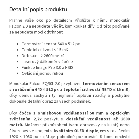
Detailní popis produktu
Prahne vaše oko po detailech? Přibližte k němu monokulár
Falcon 2.0 a nebudete vědět, kam koukat dřív! Od této podívané
se nebudete moci odtrhnout.
Termovizní senzor 640 × 512 px
Teplotní citlivost ≤ 15 mK
Detekce až 2600 metrů
Laserový dálkoměr v čočce
Funkce Image Pro 3.0 a HSIS
Ovládání jednou rukou
Monokulár Falcon FQ50L 2.0 je vybaven
termovizním senzorem
s rozlišením
640 × 512 px
a
teplotní citlivostí
NETD ≤ 15 mK
,
díky čemuž zachytí i ty nejmenší teplotní rozdíly a poskytne
dokonale detailní obraz za všech podmínek.
Díky
čočce s ohniskovou vzdáleností
50 mm
a
optickým
zvětšením
2,7x
poskytuje
detekční vzdálenost až
2600
metrů.
Možnost přizpůsobení tvaru obrazovky na kulatý nebo
čtvercový ve spojení s
kvalitním OLED displejem
s rozlišením
1920 × 1080 px zajišťuje pohodlné pozorování. K tomu nechybí