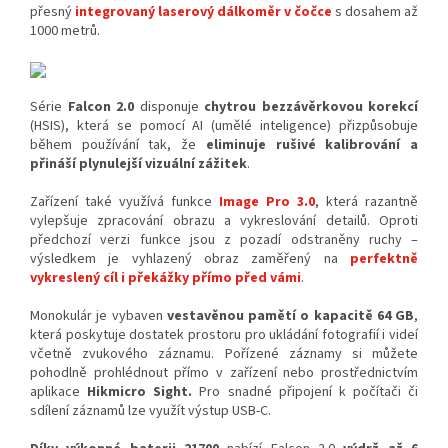
přesný
integrovaný laserový dálkoměr v čočce
s dosahem až
1000 metrů.
Série
Falcon 2.0
disponuje
chytrou bezzávěrkovou korekcí
(HSIS), která se pomocí AI (umělé inteligence) přizpůsobuje
během používání tak, že
eliminuje rušivé kalibrování a
přináší plynulejší vizuální zážitek
.
Zařízení také využívá funkce
Image Pro 3.0
, která razantně
vylepšuje zpracování obrazu a vykreslování detailů. Oproti
předchozí verzi funkce jsou z pozadí odstraněny ruchy –
výsledkem je vyhlazený obraz zaměřený na
perfektně
vykreslený cíl i překážky přímo před vámi
.
Monokulár je vybaven
vestavěnou pamětí o kapacitě
64 GB
,
která poskytuje dostatek prostoru pro ukládání fotografií i videí
včetně zvukového záznamu. Pořízené záznamy si můžete
pohodlně prohlédnout přímo v zařízení nebo prostřednictvím
aplikace
Hikmicro Sight.
Pro snadné připojení k počítači či
sdílení záznamů lze využít výstup USB-C.