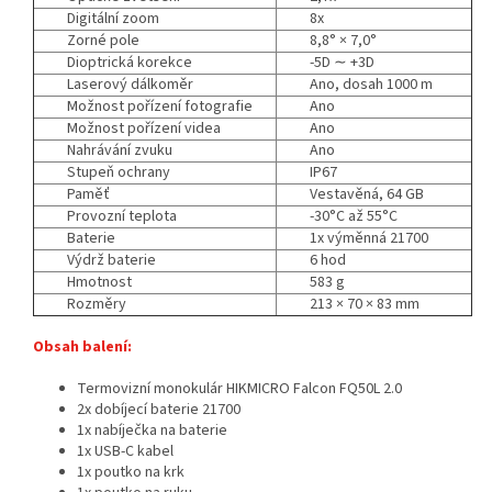
Digitální zoom
8x
Zorné pole
8,8° × 7,0°
Dioptrická korekce
-5D ∼ +3D
Laserový dálkoměr
Ano, dosah 1000 m
Možnost pořízení fotografie
Ano
Možnost pořízení videa
Ano
Nahrávání zvuku
Ano
Stupeň ochrany
IP67
Paměť
Vestavěná, 64 GB
Provozní teplota
-30°C až 55°C
Baterie
1x výměnná 21700
Výdrž baterie
6 hod
Hmotnost
583 g
Rozměry
213 × 70 × 83 mm
Obsah balení:
Termovizní monokulár HIKMICRO Falcon FQ50L 2.0
2x dobíjecí baterie 21700
1x nabíječka na baterie
1x USB-C kabel
1x poutko na krk