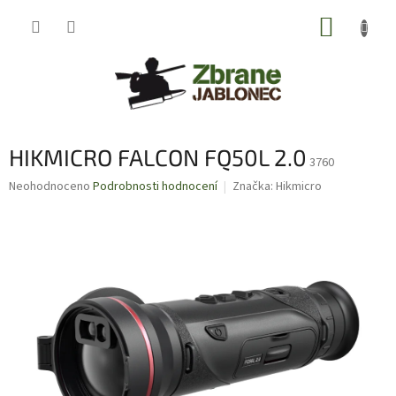
Přejít
NÁKUP
na
obsah
KOŠÍK
HIKMICRO FALCON FQ50L 2.0
3760
Průměrné
Neohodnoceno
Podrobnosti hodnocení
Značka:
Hikmicro
hodnocení
produktu
je
0,0
z
5
hvězdiček.