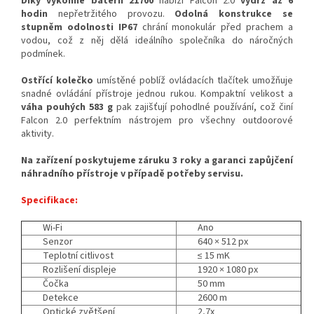
Díky výkonné baterii 21700
nabízí Falcon 2.0
výdrž až
6
hodin
nepřetržitého provozu.
Odolná konstrukce se
stupněm odolnosti
IP67
chrání monokulár před prachem a
vodou, což z něj dělá ideálního společníka do náročných
podmínek.
Ostřící kolečko
umístěné poblíž ovládacích tlačítek umožňuje
snadné ovládání přístroje jednou rukou. Kompaktní velikost a
váha pouhých 583 g
pak zajišťují pohodlné používání, což činí
Falcon 2.0 perfektním nástrojem pro všechny outdoorové
aktivity.
Na zařízení poskytujeme záruku 3 roky a garanci zapůjčení
náhradního přístroje v případě potřeby servisu.
Specifikace:
Wi-Fi
Ano
Senzor
640 × 512 px
Teplotní citlivost
≤ 15 mK
Rozlišení displeje
1920 × 1080 px
Čočka
50 mm
Detekce
2600 m
Optické zvětšení
2,7x