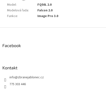
Model
:
FQ50L 2.0
Modelová řada
:
Falcon 2.0
Funkce
:
Image Pro 3.0
Z
á
p
a
Facebook
t
í
Kontakt
info
@
zbranejablonec.cz
775 303 446