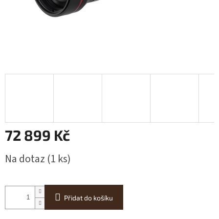
72 899 Kč
Měrná
Na dotaz
(1 ks)
cena:
Přidat do košíku